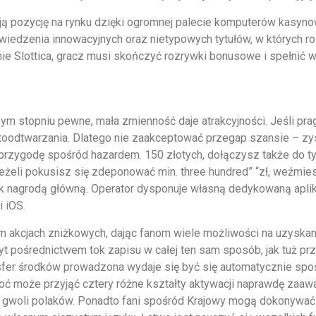
ą pozycję na rynku dzięki ogromnej palecie komputerów kasynow
wiedzenia innowacyjnych oraz nietypowych tytułów, w których r
e Slottica, gracz musi skończyć rozrywki bonusowe i spełnić w
m stopniu pewne, mała zmienność daje atrakcyjności. Jeśli pra
utoodtwarzania. Dlatego nie zaakceptować przegap szansie – 
rzygodę spośród hazardem. 150 złotych, dołączysz także do ty
eżeli pokusisz się zdeponować min. three hundred” “zł, weźmies
ak nagrodą główną. Operator dysponuje własną dedykowaną aplika
 iOS.
m akcjach zniżkowych, dając fanom wiele możliwości na uzyska
yt pośrednictwem tok zapisu w całej ten sam sposób, jak tuż prz
ansfer środków prowadzona wydaje się być się automatycznie sp
oć może przyjąć cztery różne kształty aktywacji naprawdę zaaw
gwoli polaków. Ponadto fani spośród Krajowy mogą dokonywać p