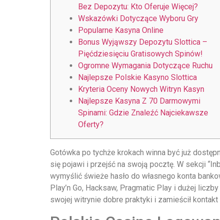
Bez Depozytu: Kto Oferuje Więcej?
Wskazówki Dotyczące Wyboru Gry
Popularne Kasyna Online
Bonus Wyjąwszy Depozytu Slottica –
Pięćdziesięciu Gratisowych Spinów!
Ogromne Wymagania Dotyczące Ruchu
Najlepsze Polskie Kasyno Slottica
Kryteria Oceny Nowych Witryn Kasyn
Najlepsze Kasyna Z 70 Darmowymi
Spinami: Gdzie Znaleźć Najciekawsze
Oferty?
Gotówka po tychże krokach winna być już dostępn
się pojawi i przejść na swoją pocztę. W sekcji “I
wymyślić świeże hasło do własnego konta bankow
Play’n Go, Hacksaw, Pragmatic Play i dużej liczby
swojej witrynie dobre praktyki i zamieścił kontak