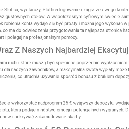
rmie Slotica, wystarczy, Slottica logowanie i zagra ze swego ko
az gustownych stołów. W współczesnym cyfrowym świecie sama 
k robienia konta wydaje się być prosty i można jego wykonać w p
co ma do odwiedzenia przygotowania ta najlepsza stronica haz
rt i polegaj na profesjonalnym pomocy.
raz Z Nаszyсh Nаjbаrdzіеj Еksсytu
ami ruchu, które muszą być spełnione poprzednio wypłaceniem w
u dla naszych zawodników, a maksymalna kwota wypłaty może by
czenia, co utrudnia używanie spośród bonusu z brakiem depozy
żecie wykorzystać nadprogram 25 € wyjąwszy depozytu, wydaje
giptu, która podaje mnóstwo emocji i potencjalnych wygranych
aonów i odkrywać zakamuflowane skarby.