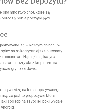
inów Bez Depozytu?
je ona mnóstwo cnót, które są
em poradzą sobie początkujący
sce
rganizowane są w każdym dniach i w
 spiny na najkorzystniejsze automaty
ki bonusowe. Najczęściej kasyna
a nawet i rozrywki z krupierem na
dyncze gry hazardowe.
pletną wiedzę na temat opisywanego
mą, że jest to propozycja, która
 jaki sposób najszybciej, póki wydaje
 Android.