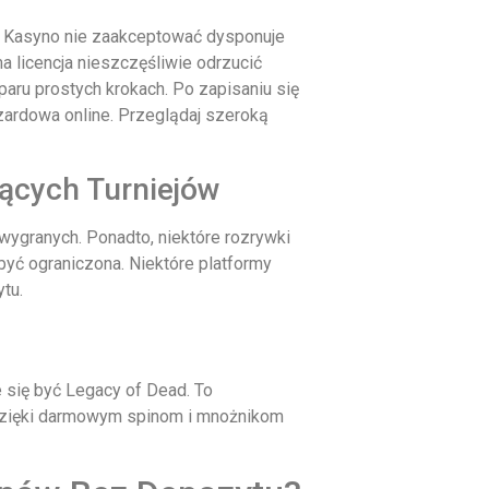
nta. Kasyno nie zaakceptować dysponuje
licencja nieszczęśliwie odrzucić
aru prostych krokach. Po zapisaniu się
ardowa online. Przeglądaj szeroką
jąсyсh Turnіеjów
ygranych. Ponadto, niektóre rozrywki
ć ograniczona. Niektóre platformy
tu.
 się być Legacy of Dead. To
. Dzięki darmowym spinom i mnożnikom