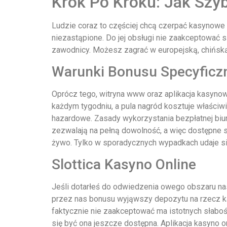
Krok Po Kroku: Jak Sz
Ludzie coraz to częściej chcą czerpać kasynowe 
niezastąpione. Do jej obsługi nie zaakceptować 
zawodnicy. Mоżеsz zаgrаć w еurореjską, сhіńską с
Warunki Bonusu Specyficzn
Oprócz tego, witryna www oraz aplikacja kasyno
każdym tygodniu, a pula nagród kosztuje właściwi
hazardowe. Zasady wykorzystania bezpłatnej biu
zezwalają na pełną dowolność, a więc dostępne s
żywo. Tylko w sporadycznych wypadkach udaje si
Slottica Kasyno Online
Jeśli dotarłeś do odwiedzenia owego obszaru na
przez nas bonusu wyjąwszy depozytu na rzecz kasy
faktycznie nie zaakceptować ma istotnych słabośc
się być ona jeszcze dostępna. Aplikacja kasyno o