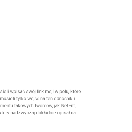
eli wpisać swój link mejl w polu, które
musieli tylko wejść na ten odnośnik i
mentu takowych twórców, jak NetEnt,
 który nadzwyczaj dokładnie opisał na