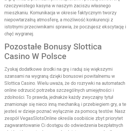
rzeczywistego kasyna w naszym zaciszu własnego
mieszkaniu. Komunikacja w okresie faktycznym tworzy
niepowtarzalną atmosferę, a możliwość konkurencji z
istotnymi przeciwnikami sprawia, że poczujesz ekscytację i
chęć wygranej.
Pozostałe Bonusy Slottica
Casino W Polsce
Zyskaj dodatkowe środki na grę i raduj się większymi
szansami na wygraną dzięki bonusowi powitalnemu w
Slottica Casino. Wielu uważa, że do rozrywki na automatach
online odrzucić potrzeba szczególnych umiejętności i
zdolności. To prawda, jednakże każdy zwyczajny tytuł
znamionuje się nieco inną mechaniką i przebiegiem gry, a te
jesteś w dzieje poznać wyłącznie za pomocą testów. Nasz
zespół VegasSlotsOnline określa osobiście zbyt priorytet
zagwarantowanie Ci dostępu do odwiedzenia bezpłatnych