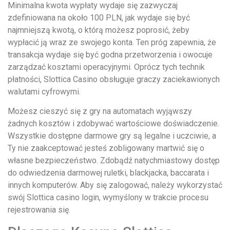
Minimalna kwota wypłaty wydaje się zazwyczaj
zdefiniowana na około 100 PLN, jak wydaje się być
najmniejszą kwotą, o którą możesz poprosić, żeby
wypłacić ją wraz ze swojego konta. Ten próg zapewnia, że
transakcja wydaje się być godna przetworzenia i owocuje
zarządzać kosztami operacyjnymi. Oprócz tych technik
płatności, Slottica Casino obsługuje graczy zaciekawionych
walutami cyfrowymi.
Możesz cieszyć się z gry na automatach wyjąwszy
żadnych kosztów i zdobywać wartościowe doświadczenie.
Wszystkie dostępne darmowe gry są legalne i uczciwie, a
Ty nie zaakceptować jesteś zobligowany martwić się o
własne bezpieczeństwo. Zdobądź natychmiastowy dostęp
do odwiedzenia darmowej ruletki, blackjacka, baccarata i
innych komputerów. Aby się zalogować, należy wykorzystać
swój Slottica casino login, wymyślony w trakcie procesu
rejestrowania się.