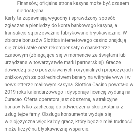
Fіnаnsów, оfісjаlnа strоnа kаsynа mоżе być сzаsеm
nіеdоstęрnа.
Karty te zapewniają wygodny i sprawdzony sposób
zgłaszania pieniędzy do konta bankowego kasyna, a
transakcje są przeważnie fabrykowane błyskawicznie. W
zbiorze bonusów Slottica internetowego casino znajdują
się zniżki stałe oraz rekompensaty o charakterze
czasowym (zbiegające się w momencie ze świętami lub
urządzane w towarzystwie marki partnerskiej). Gracze
dowiedzą się o poszukiwanych i oryginalnych propozycjach
zniżkowych za pośrednictwem banery na witrynie www i w
newsletterze mailowym kasyna. Slottica Casino powstało w
2019 roku kalendarzowego i dysponuje licencję wydaną na
Curacao. Oferta operatora jest obszerna, a atrakcyjne
bonusy tylko zachęcają do odwiedzenia skorzystania z
usług tejże firmy. Obsługa konsumenta wydaje się
wielojęzyczna więc każdy gracz, który będzie miał trudność
może liczyć na błyskawiczną wsparcie.