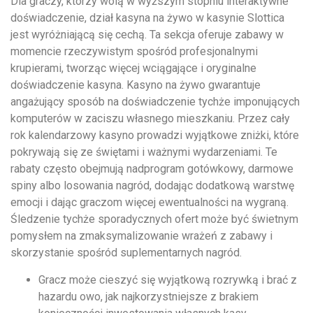
Dla graczy, którzy wolą w wyższym stopniu interaktywne
doświadczenie, dział kasyna na żywo w kasynie Slottica
jest wyróżniającą się cechą. Ta sekcja oferuje zabawy w
momencie rzeczywistym spośród profesjonalnymi
krupierami, tworząc więcej wciągające i oryginalne
doświadczenie kasyna. Kasyno na żywo gwarantuje
angażujący sposób na doświadczenie tychże imponujących
komputerów w zaciszu własnego mieszkaniu. Przez cały
rok kalendarzowy kasyno prowadzi wyjątkowe zniżki, które
pokrywają się ze świętami i ważnymi wydarzeniami. Te
rabaty często obejmują nadprogram gotówkowy, darmowe
spiny albo losowania nagród, dodając dodatkową warstwę
emocji i dając graczom więcej ewentualności na wygraną.
Śledzenie tychże sporadycznych ofert może być świetnym
pomysłem na zmaksymalizowanie wrażeń z zabawy i
skorzystanie spośród suplementarnych nagród.
Gracz może cieszyć się wyjątkową rozrywką i brać z
hazardu owo, jak najkorzystniejsze z brakiem