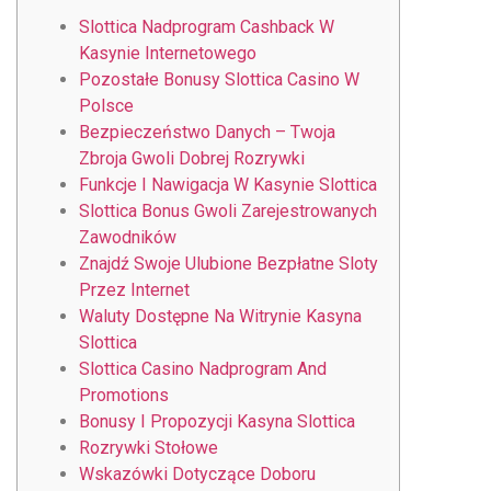
Slottica Nadprogram Cashback W
Kasynie Internetowego
Pozostałe Bonusy Slottica Casino W
Polsce
Bezpieczeństwo Danych – Twoja
Zbroja Gwoli Dobrej Rozrywki
Funkcje I Nawigacja W Kasynie Slottica
Slottica Bonus Gwoli Zarejestrowanych
Zawodników
Znajdź Swoje Ulubione Bezpłatne Sloty
Przez Internet
Waluty Dostępne Na Witrynie Kasyna
Slottica
Slottica Casino Nadprogram And
Promotions
Bonusy I Propozycji Kasyna Slottica
Rozrywki Stołowe
Wskazówki Dotyczące Doboru