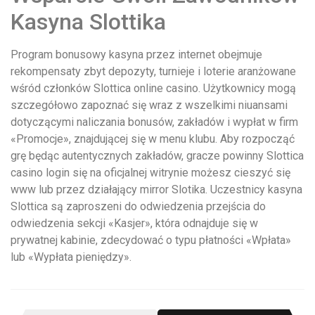
Kasyna Slottika
Program bonusowy kasyna przez internet obejmuje
rekompensaty zbyt depozyty, turnieje i loterie aranżowane
wśród członków Slottica online casino. Użytkownicy mogą
szczegółowo zapoznać się wraz z wszelkimi niuansami
dotyczącymi naliczania bonusów, zakładów i wypłat w firm
«Promocje», znajdującej się w menu klubu. Aby rozpocząć
grę będąc autentycznych zakładów, gracze powinny Slottica
casino login się na oficjalnej witrynie możesz cieszyć się
www lub przez działający mirror Slotika. Uczestnicy kasyna
Slottica są zaproszeni do odwiedzenia przejścia do
odwiedzenia sekcji «Kasjer», która odnajduje się w
prywatnej kabinie, zdecydować o typu płatności «Wpłata»
lub «Wypłata pieniędzy».