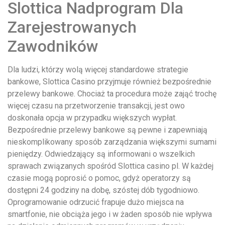
Slottica Nadprogram Dla
Zarejestrowanych
Zawodników
Dla ludzi, którzy wolą więcej standardowe strategie
bankowe, Slottica Casino przyjmuje również bezpośrednie
przelewy bankowe. Chociaż ta procedura może zająć trochę
więcej czasu na przetworzenie transakcji, jest owo
doskonała opcja w przypadku większych wypłat.
Bezpośrednie przelewy bankowe są pewne i zapewniają
nieskomplikowany sposób zarządzania większymi sumami
pieniędzy. Odwiedzający są informowani o wszelkich
sprawach związanych spośród Slottica casino pl. W każdej
czasie mogą poprosić o pomoc, gdyż operatorzy są
dostępni 24 godziny na dobę, szóstej dób tygodniowo.
Oprogramowanie odrzucić frapuje dużo miejsca na
smartfonie, nie obciąża jego i w żaden sposób nie wpływa