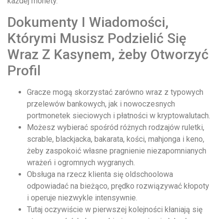
każdej monety.
Dokumenty I Wiadomości,
Którymi Musisz Podzielić Się
Wraz Z Kasynem, żeby Otworzyć
Profil
Gracze mogą skorzystać zarówno wraz z typowych
przelewów bankowych, jak i nowoczesnych
portmonetek sieciowych i płatności w kryptowalutach.
Możesz wybierać spośród różnych rodzajów ruletki,
scrable, blackjacka, bakarata, kości, mahjonga i keno,
żeby zaspokoić własne pragnienie niezapomnianych
wrażeń i ogromnych wygranych.
Obsługa na rzecz klienta się oldschoolowa
odpowiadać na bieżąco, prędko rozwiązywać kłopoty
i operuje niezwykle intensywnie.
Tutaj oczywiście w pierwszej kolejności kłaniają się