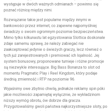
występuje w dwóch ważnych odmianach – powinno się
poznać różnicę między nimi.
Rozwiązanie takie jest popularne między innymi w
bankowości przez internet, co zapewne najpomyślniej
świadczy o swoim ogromnym poziomie bezpieczeństwa.
Mimo tylko kilkunastu lat egzystowania Slottica doskonale
zdaje samemu sprawę, że należy zabiegać nie
zaakceptować jedynie o świeżych graczy, lecz również o
tych już zarejestrowanych i premiować ich lojalność. Jej
system bonusowy, proponowane turnieje i różne promocje
są niezwykle interesujące. Big Bass Bonanza to slot od
momentu Pragmatic Play i Reel Kingdom, który podaje
średnią zmienność i RTP na poziomie 96.
Wyjaśnimy owe zbytnio chwilę, jednakże reklamy spin póki
jakie możliwości zapamiętaj wyłącznie, że wykładzinom
niższy wymóg obrotu, ów dobrze dla gracza.
Przygotowaliśmy gwoli państwa najkorzystniejsze sloty, po