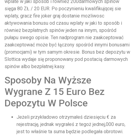
wplate w jaki sposób i również 200darmowych spinow
sięga 80 ZŁ / 20 EUR. Po poczynieniu kwalifikujqcej sie
wplaty, gracz fire joker graj dostanie mozliwosc
aktywowania bonusu od czasu wplaty w jaki to sposób i
również bezpłatnych spinów jeden na innym, spośród
pułapu swego opisie. Ten nadprogram nie zaakceptować
zaakceptować może być łączony spośród innymi bonusami
(promocjami) w tym samym okresie. Bonus bez depozytu w
Slottica wydaje się proponowany pod postacią darmowych
spinów albo bezpłatnej kasy.
Sposoby Na Wyższe
Wygrane Z 15 Euro Bez
Depozytu W Polsce
Jeżeli przykładowo otrzymałeś dziesięciu € za
rejestrację, jednak wygrałeś z tegoż jednej,000 euro,
jest to właśnie ta suma będzie podlegała obrotowi.