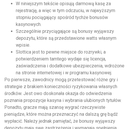
W niniejszym tekście opisują darmową kasę za
rejestrację, a więc w tym odczuciu, w najwyższym
stopniu pociągający spośród tychże bonusów
kasynowych.
Szczególnie przyciągające są bonusy wyjąwszy
depozytu, które są przedstawione watts własnym
wpisie.
Slottica jest to pewne miejsce do rozrywki, a
potwierdzeniem tamtego wydaje się licencja,
zaświadczenia i dodatkowe ubezpieczenia, wdrożone
na stronie internetowej i w programu kasynowej.
Po pierwsze, zawodnicy mogą przetestować różne gry i
strategie z brakiem konieczności ryzykowania własnych
środków. Jest owo doskonała okazja do odwiedzenia
poznania propozycje kasyna i wybrania ulubionych tytułów.
Ponadto, gracze mają szansę wygrać rzeczywiste
pieniądze, które można przeznaczyć na dalszą grę bądź
wypłacić. Należy jednak pamiętać, że bonusy wyjąwszy
depozytu mają swe zastrzeżenia i wymagają spełnienia