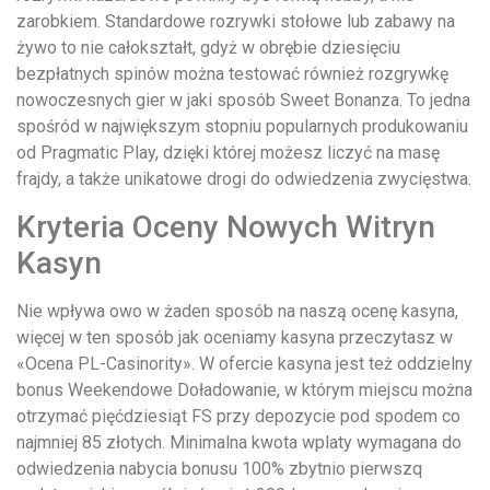
zarobkiem. Standardowe rozrywki stołowe lub zabawy na
żywo to nie całokształt, gdyż w obrębie dziesięciu
bezpłatnych spinów można testować również rozgrywkę
nowoczesnych gier w jaki sposób Sweet Bonanza. To jedna
spośród w największym stopniu popularnych produkowaniu
od Pragmatic Play, dzięki której możesz liczyć na masę
frajdy, a także unikatowe drogi do odwiedzenia zwycięstwa.
Kryteria Oceny Nowych Witryn
Kasyn
Nie wpływa owo w żaden sposób na naszą ocenę kasyna,
więcej w ten sposób jak oceniamy kasyna przeczytasz w
«Ocena PL-Casinority». W ofercie kasyna jest też oddzielny
bonus Weekendowe Doładowanie, w którym miejscu można
otrzymać pięćdziesiąt FS przy depozycie pod spodem co
najmniej 85 złotych. Minimalna kwota wplaty wymagana do
odwiedzenia nabycia bonusu 100% zbytnio pierwszq