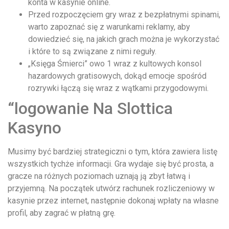
konta w kasynie online.
Przed rozpoczęciem gry wraz z bezpłatnymi spinami,
warto zapoznać się z warunkami reklamy, aby
dowiedzieć się, na jakich grach można je wykorzystać
i które to są związane z nimi reguły.
„Księga Śmierci” owo 1 wraz z kultowych konsol
hazardowych gratisowych, dokąd emocje spośród
rozrywki łączą się wraz z wątkami przygodowymi.
“logowanie Na Slottica
Kasyno
Musimy być bardziej strategiczni o tym, która zawiera listę
wszystkich tychże informacji. Gra wydaje się być prosta, a
gracze na różnych poziomach uznają ją zbyt łatwą i
przyjemną. Na początek utwórz rachunek rozliczeniowy w
kasynie przez internet, następnie dokonaj wpłaty na własne
profil, aby zagrać w płatną grę.