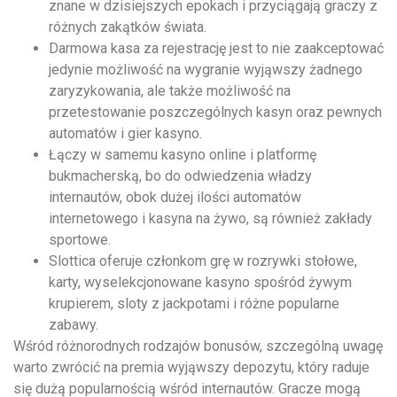
znane w dzisiejszych epokach i przyciągają graczy z
różnych zakątków świata.
Darmowa kasa za rejestrację jest to nie zaakceptować
jedynie możliwość na wygranie wyjąwszy żadnego
zaryzykowania, ale także możliwość na
przetestowanie poszczególnych kasyn oraz pewnych
automatów i gier kasyno.
Łączy w samemu kasyno online i platformę
bukmacherską, bo do odwiedzenia władzy
internautów, obok dużej ilości automatów
internetowego i kasyna na żywo, są również zakłady
sportowe.
Slottica oferuje członkom grę w rozrywki stołowe,
karty, wyselekcjonowane kasyno spośród żywym
krupierem, sloty z jackpotami i różne popularne
zabawy.
Wśród różnorodnych rodzajów bonusów, szczególną uwagę
warto zwrócić na premia wyjąwszy depozytu, który raduje
się dużą popularnością wśród internautów. Gracze mogą