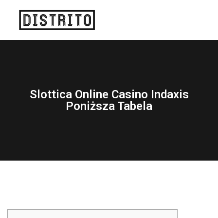
Slottica Online Casino Indaxis
Poniższa Tabela