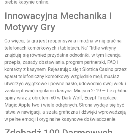
siebie kasynie online.
Innowacyjna Mechanika I
Motywy Gry
Co więcej, ta gra jest responsywna i można w nią grać na
telefonach komórkowych i tabletach. Na” “little witryny
znajdują się również przydatne odnośniki, w tym licencja,
przepis, zasady obstawiania, program partnerski, FAQ i
kontakty z kasynem. Rejestrując się t Slottica Casino przez
aparat telefoniczny komórkowy względnie mejl, musisz
utworzyć wyjątkowe i pewne hasło, udowodnić swój wiek i
zaakceptować regulamin kasyna. Miejsca 2-19 — bezpłatne
spiny wraz z obrotem х0 w Dark Wolf, Egypt Fireplace,
Magic Apple two i wiele odrębnych. Strona wydaje się być
łatwa w nawigacji, a szata graficzna i dźwięki wprowadzają
w pełne emocji i oryginalne kasynowe doświadczenie.
Zdobądź 100 Darmowych