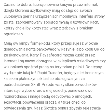
Casino to dobre, licencjonowane kasyno przez internet,
dzięki któremu użytkownicy mają dostęp do swoich
ulubionych gier na urządzeniach mobilnych. Interfejs strony
został zaprojektowany spośród myślą o użytkownikach,
którzy chcieliby korzystać wraz z zabawy z brakiem
ograniczeń.
Mają ów lampy formę kodu, który przepisujesz w oknie
doładowania konta bankowego w kasynie, albo kodu QR do
zeskanowania. Karty Paysafecard można kupić przez
internet i są nawet dostępne w sklepikach osiedlowych czy
w kioskach spośród prasą na terytorium polski. Dostępny
wydaje się tutaj też Rapid Transfer, będący elektronicznym
kanałem płatniczym aktualnie obsługiwanym za
pośrednictwem Skrill. Przede wszystkim zawodników
interesuje wybór oferowanej uciechy, ponieważ owo
różnorodność i image będą decydować o emocjach,
ekscytacji, poświęceniu gracza, a także chęci do
odwiedzenia gry. Nasz Slottica bonus zbytnio rejestrację