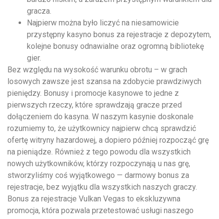
gracza.
Najpierw można było liczyć na niesamowicie
przystępny kasyno bonus za rejestracje z depozytem,
kolejne bonusy odnawialne oraz ogromną bibliotekę
gier.
Bez względu na wysokość warunku obrotu – w grach
losowych zawsze jest szansa na zdobycie prawdziwych
pieniędzy. Bonusy i promocje kasynowe to jedne z
pierwszych rzeczy, które sprawdzają gracze przed
dołączeniem do kasyna. W naszym kasynie doskonale
rozumiemy to, że użytkownicy najpierw chcą sprawdzić
ofertę witryny hazardowej, a dopiero później rozpocząć grę
na pieniądze. Również z tego powodu dla wszystkich
nowych użytkowników, którzy rozpoczynają u nas grę,
stworzyliśmy coś wyjątkowego — darmowy bonus za
rejestracje, bez wyjątku dla wszystkich naszych graczy.
Bonus za rejestracje Vulkan Vegas to ekskluzywna
promocja, która pozwala przetestować usługi naszego