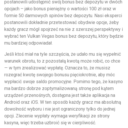
postanowili udostępnić swój bonus bez depozytu w dwóch
opcjach – jako bonus pieniężny o wartości 100 zł oraz w
formie 50 darmowych spinów bez depozytu. Nasi eksperci
postanowili dokładnie przetestować obydwie opcje, żeby
każdy gracz mógł spojrzeć na nie z szerszej perspektywy i
wybrać ten Vulkan Vegas bonus bez depozytu, który będzie
mu bardziej odpowiadał.
Jeśli ktoś miał na tyle szczęścia, że udało mu się wypełnić
warunek obrotu, to z pozostałą kwotą może robić, co chce
— w tym zrealizować wypłatę. Oznacza to, że musisz
rozegrać kwotę swojego bonusu pięciokrotnie, aby móc
wypłacić swoje saldo promocyjne. Pomimo tego, że kasyno
ma bardzo dobrze zoptymalizowaną stronę pod kątem
urządzeń przenośnych, dostępna jest także aplikacja na
Android oraz iOS. W ten sposób każdy gracz ma absolutną
dowolność wyboru i nie jest ograniczony tylko do jednej
opcji. Zlecenie wypłaty wymaga weryfikacji ze strony
kasyna, więc trzeba uzbroić się w cierpliwość.