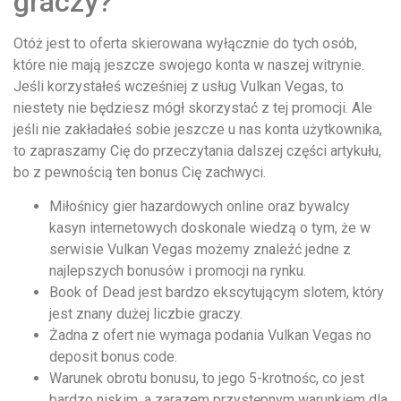
graczy?
Otóż jest to oferta skierowana wyłącznie do tych osób,
które nie mają jeszcze swojego konta w naszej witrynie.
Jeśli korzystałeś wcześniej z usług Vulkan Vegas, to
niestety nie będziesz mógł skorzystać z tej promocji. Ale
jeśli nie zakładałeś sobie jeszcze u nas konta użytkownika,
to zapraszamy Cię do przeczytania dalszej części artykułu,
bo z pewnością ten bonus Cię zachwyci.
Miłośnicy gier hazardowych online oraz bywalcy
kasyn internetowych doskonale wiedzą o tym, że w
serwisie Vulkan Vegas możemy znaleźć jedne z
najlepszych bonusów i promocji na rynku.
Book of Dead jest bardzo ekscytującym slotem, który
jest znany dużej liczbie graczy.
Żadna z ofert nie wymaga podania Vulkan Vegas no
deposit bonus code.
Warunek obrotu bonusu, to jego 5-krotnośc, co jest
bardzo niskim, a zarazem przystępnym warunkiem dla