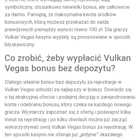
symboliczny, stosunkowo niewielki bonus, ale całkowicie
za darmo. Pamiętaj, że maksymalna kwota środków
bonusowych, którą możesz przekazać do salda
prawdziwych pieniędzy wynosi równo 100 zł. Dla graczy
Vulkan Vegas kasyno wypłaty są procesowane w sposób
błyskawiczny.
Co zrobić, żeby wypłacić Vulkan
Vegas bonus bez depozytu?
Dlatego właśnie bonus bez depozytu za rejestracje w
Vulkan Vegas uchodzi za najlepszy w branży. Dowiedz się
o tej atrakcyjnej ofercie i podejmij decyzję o zarejestrowaniu
konta i odebraniu bonusu, który czeka na każdego nowego
gracza. Wystarczy zapoznać się z ofertą i poświęcić kilka
minut na rejestrację i po kilku chwilach można już zacząć
wykorzystywać swój Vulkan Vegas bonus za rejestrację. W
ten sposób kasyno nie oferuje już „jedynie” okazałego