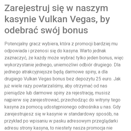
Zarejestruj się w naszym
kasynie Vulkan Vegas, by
odebrać swój bonus
Potencjalny gracz wybiera, która z promocji bardziej mu
odpowiada i przenosi się do kasyna. Warto jednak
zaznaczyć, że każdy może wybrać tylko jeden bonus, więc
wykorzystanie jednego, uniemożliwi odbiór drugiego. Dla
jednego atrakcyjniejsze będą darmowe spiny, a dla
drugiego Vulkan Vegas bonus bez depozytu 25 euro. Jak
już wiele razy powtarzaliśmy, aby otrzymać od nas
pieniądze lub darmowe spiny za rejestrację, musisz
najpierw się zarejestrować, przechodząc do witryny tego
kasyna za pomocą udostępnionego odnośnika u nas. Gdy
zarejestrujesz się w kasynie w standardowy sposób, na
przykład po wpisaniu w pasku adresowym przeglądarki
adresu strony kasyna, to niestety nasza promocja nie