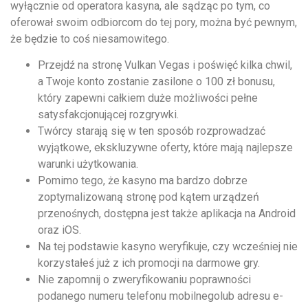
wyłącznie od operatora kasyna, ale sądząc po tym, co
oferował swoim odbiorcom do tej pory, można być pewnym,
że będzie to coś niesamowitego.
Przejdź na stronę Vulkan Vegas i poświęć kilka chwil,
a Twoje konto zostanie zasilone o 100 zł bonusu,
który zapewni całkiem duże możliwości pełne
satysfakcjonującej rozgrywki.
Twórcy starają się w ten sposób rozprowadzać
wyjątkowe, ekskluzywne oferty, które mają najlepsze
warunki użytkowania.
Pomimo tego, że kasyno ma bardzo dobrze
zoptymalizowaną stronę pod kątem urządzeń
przenośnych, dostępna jest także aplikacja na Android
oraz iOS.
Na tej podstawie kasyno weryfikuje, czy wcześniej nie
korzystałeś już z ich promocji na darmowe gry.
Nie zapomnij o zweryfikowaniu poprawności
podanego numeru telefonu mobilnegolub adresu e-