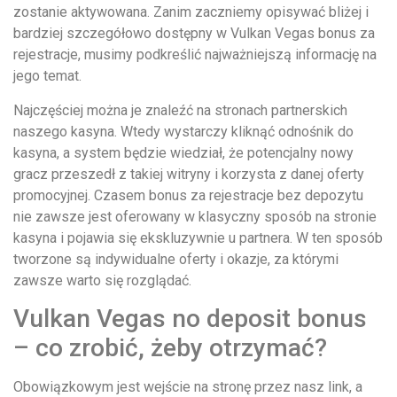
zostanie aktywowana. Zanim zaczniemy opisywać bliżej i
bardziej szczegółowo dostępny w Vulkan Vegas bonus za
rejestracje, musimy podkreślić najważniejszą informację na
jego temat.
Najczęściej można je znaleźć na stronach partnerskich
naszego kasyna. Wtedy wystarczy kliknąć odnośnik do
kasyna, a system będzie wiedział, że potencjalny nowy
gracz przeszedł z takiej witryny i korzysta z danej oferty
promocyjnej. Czasem bonus za rejestracje bez depozytu
nie zawsze jest oferowany w klasyczny sposób na stronie
kasyna i pojawia się ekskluzywnie u partnera. W ten sposób
tworzone są indywidualne oferty i okazje, za którymi
zawsze warto się rozglądać.
Vulkan Vegas no deposit bonus
– co zrobić, żeby otrzymać?
Obowiązkowym jest wejście na stronę przez nasz link, a