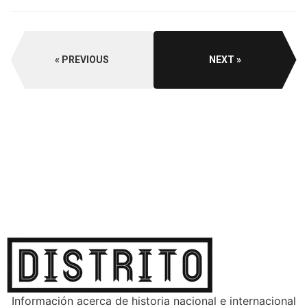
PREVIOUS
NEXT
Información acerca de historia nacional e internacional