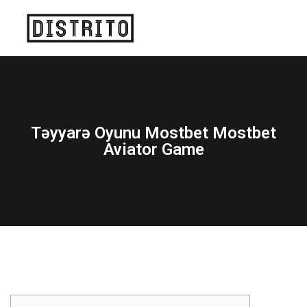
Təyyarə Oyunu Mostbet Mostbet
Aviator Game