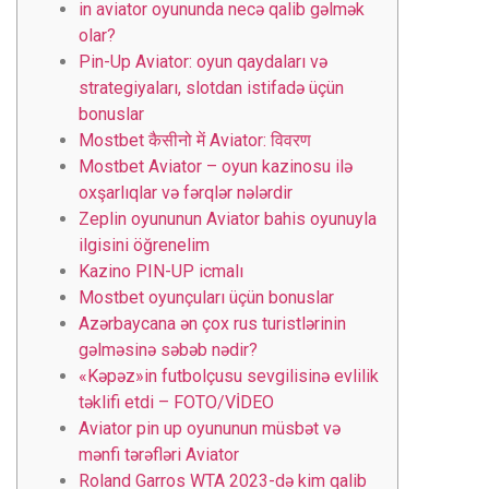
in aviator oyununda necə qalib gəlmək
olar?
Pin-Up Aviator: oyun qaydaları və
strategiyaları, slotdan istifadə üçün
bonuslar
Mostbet कैसीनो में Aviator: विवरण
Mostbet Aviator – oyun kazinosu ilə
oxşarlıqlar və fərqlər nələrdir
Zeplin oyununun Aviator bahis oyunuyla
ilgisini öğrenelim
Kazino PIN-UP icmalı
Mostbet oyunçuları üçün bonuslar
Azərbaycana ən çox rus turistlərinin
gəlməsinə səbəb nədir?
«Kəpəz»in futbolçusu sevgilisinə evlilik
təklifi etdi – FOTO/VİDEO
Aviator pin up oyununun müsbət və
mənfi tərəfləri Aviator
Roland Garros WTA 2023-də kim qalib