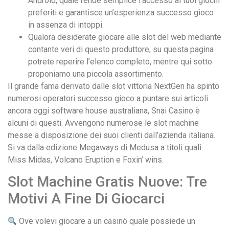
Android, quale rende semplice l’accesso ai tuoi giochi
preferiti e garantisce un’esperienza successo gioco
in assenza di intoppi.
Qualora desiderate giocare alle slot del web mediante
contante veri di questo produttore, su questa pagina
potrete reperire l’elenco completo, mentre qui sotto
proponiamo una piccola assortimento.
Il grande fama derivato dalle slot vittoria NextGen ha spinto
numerosi operatori successo gioco a puntare sui articoli
ancora oggi software house australiana, Snai Casino è
alcuni di questi. Avvengono numerose le slot machine
messe a disposizione dei suoi clienti dall’azienda italiana.
Si va dalla edizione Megaways di Medusa a titoli quali
Miss Midas, Volcano Eruption e Foxin’ wins.
Slot Machine Gratis Nuove: Tre
Motivi A Fine Di Giocarci
Ove volevi giocare a un casinò quale possiede un