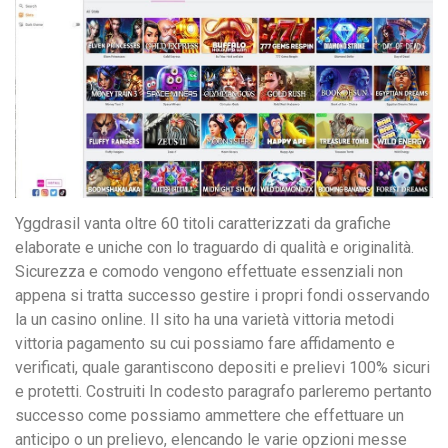
Yggdrasil vanta oltre 60 titoli caratterizzati da grafiche
elaborate e uniche con lo traguardo di qualità e originalità.
Sicurezza e comodo vengono effettuate essenziali non
appena si tratta successo gestire i propri fondi osservando
la un casino online. Il sito ha una varietà vittoria metodi
vittoria pagamento su cui possiamo fare affidamento e
verificati, quale garantiscono depositi e prelievi 100% sicuri
e protetti. Costruiti In codesto paragrafo parleremo pertanto
successo come possiamo ammettere che effettuare un
anticipo o un prelievo, elencando le varie opzioni messe