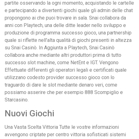
partite osservando la ogni momento, acquistando le cartelle
e partecipando a divertenti giochi quale gli admin delle chat
propongono ai che puoi trovare in sala. Snai collabora da
anni con Playtech, una delle ditte leader nello sviluppo e
produzione di programma successo gioco, una partnership
quale si riflette nell’alta qualità di giochi presenti in altezza
su Snai Casinò. In Aggiunta a Playtech, Snai Casinò
collabora anche mediante altri produttori prima di tutto
successo slot machine, come NetEnt e IGT. Vengono
Effettuate differenti gli operatori legali e certificati quale
utilizzano codesto provider successo gioco con lo
traguardo di dare le slot mediante denaro veri, come
possiamo asserire che per esempio 888 Scompiglio e
Starcasino.
Nuovi Giochi
Una Vasta Scelta Vittoria Tutte le vostre informazioni
avvengono criptate per centro vittoria sofisticati sistemi