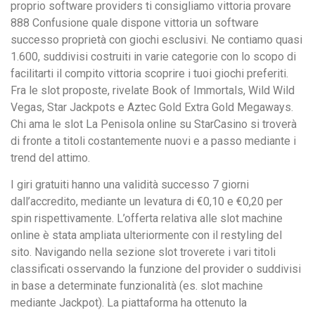
proprio software providers ti consigliamo vittoria provare
888 Confusione quale dispone vittoria un software
successo proprietà con giochi esclusivi. Ne contiamo quasi
1.600, suddivisi costruiti in varie categorie con lo scopo di
facilitarti il compito vittoria scoprire i tuoi giochi preferiti.
Fra le slot proposte, rivelate Book of Immortals, Wild Wild
Vegas, Star Jackpots e Aztec Gold Extra Gold Megaways.
Chi ama le slot La Penisola online su StarCasino si troverà
di fronte a titoli costantemente nuovi e a passo mediante i
trend del attimo.
I giri gratuiti hanno una validità successo 7 giorni
dall’accredito, mediante un levatura di €0,10 e €0,20 per
spin rispettivamente. L’offerta relativa alle slot machine
online è stata ampliata ulteriormente con il restyling del
sito. Navigando nella sezione slot troverete i vari titoli
classificati osservando la funzione del provider o suddivisi
in base a determinate funzionalità (es. slot machine
mediante Jackpot). La piattaforma ha ottenuto la