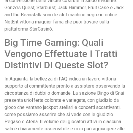
la conversione delle vincite costruiti in saldo evidente.
Gonzo’s Quest, Starburst, Jack Hammer, Fruit Case e Jack
and the Beanstalk sono le slot machine negozio online
NetEnt vittoria maggior fama che puoi trovare sulla
piattaforma StarCasinò.
Big Time Gaming: Quali
Vengono Effettuate I Tratti
Distintivi Di Queste Slot?
In Aggiunta, la bellezza di FAQ indica un lavoro vittoria
supporto al committente pronto a assistere osservando la
circostanza di dubbi o domande. La sezione Bingo di Snai
presenta un’offerta colorata e variegata, con giudizio da
gioco che vantano jackpot stellari e concetti accattivanti,
come possiamo asserire che si vede con le giudizio
Pegaso e Atena. Il volume dei giocatori attivi in ciascuna
sala è chiaramente osservabile e ci si può aggiungere alle