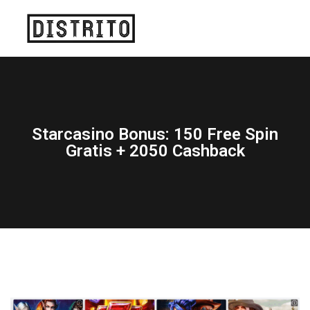
Starcasino Bonus: 150 Free Spin
Gratis + 2050 Cashback