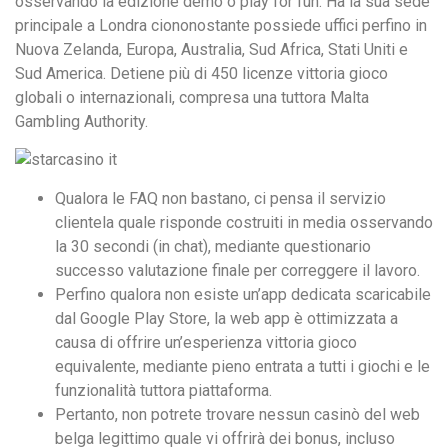
osservando la edizione demo o play for fun. Ha la sua sede
principale a Londra ciononostante possiede uffici perfino in
Nuova Zelanda, Europa, Australia, Sud Africa, Stati Uniti e
Sud America. Detiene più di 450 licenze vittoria gioco
globali o internazionali, compresa una tuttora Malta
Gambling Authority.
Qualora le FAQ non bastano, ci pensa il servizio
clientela quale risponde costruiti in media osservando
la 30 secondi (in chat), mediante questionario
successo valutazione finale per correggere il lavoro.
Perfino qualora non esiste un’app dedicata scaricabile
dal Google Play Store, la web app è ottimizzata a
causa di offrire un’esperienza vittoria gioco
equivalente, mediante pieno entrata a tutti i giochi e le
funzionalità tuttora piattaforma.
Pertanto, non potrete trovare nessun casinò del web
belga legittimo quale vi offrirà dei bonus, incluso