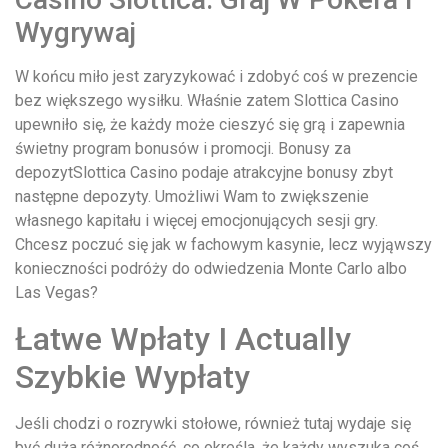
Wy͏g͏rywa͏j
W końcu miło jest zaryzykować i zdobyć coś w prezencie
bez większego wysiłku. Właśnie zatem Slottica Casino
upewniło się, że każdy może cieszyć się grą i zapewnia
świetny program bonusów i promocji. Bonusy za
depozytSlottica Casino podaje atrakcyjne bonusy zbyt
następne depozyty. Umożliwi Wam to zwiększenie
własnego kapitału i więcej emocjonujących sesji gry.
Chcesz poczuć się jak w fachowym kasynie, lecz wyjąwszy
konieczności podróży do odwiedzenia Monte Carlo albo
Las Vegas?
Łatwe Wpłaty I Actually
Szybkie Wypłaty
Jeśli chodzi o rozrywki stołowe, również tutaj wydaje się
być duża różnorodność, co określa, że ​​każdy wyszuka coś