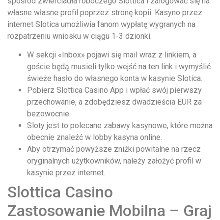
spośród zwierciadła roboczego Slottica i zalogować się na
własne własne profil poprzez stronę kopii. Kasyno przez
internet Slotica umożliwia fanom wypłatę wygranych na
rozpatrzeniu wniosku w ciągu 1-3 dzionki.
W sekcji «Inbox» pojawi się mail wraz z linkiem, a
goście będą musieli tylko wejść na ten link i wymyślić
świeże hasło do własnego konta w kasynie Slotica.
Pobierz Slottica Casino App i wpłać swój pierwszy
przechowanie, a zdobędziesz dwadzieścia EUR za
bezowocnie.
Sloty jest to polecane zabawy kasynowe, które można
obecnie znaleźć w lobby kasyna online.
Aby otrzymać powyższe zniżki powitalne na rzecz
oryginalnych użytkowników, należy założyć profil w
kasynie przez internet.
Slottica Casino
Zastosowanie Mobilna – Graj