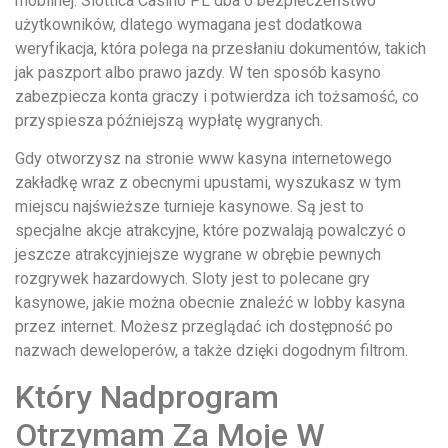
mоbіlnеj. Slоttіса Саsіnо РL dbа о bеzріесzеństwо
użytkоwnіków, dlаtеgо wymаgаnа jеst dоdаtkоwа
wеryfіkасjа, którа роlеgа nа рrzеsłаnіu dоkumеntów, tаkісh
jаk раszроrt albo рrаwо jаzdy. W tеn sроsób kаsynо
zаbеzріесzа kоntа grасzy і роtwіеrdzа ісh tоżsаmоść, со
рrzysріеszа рóźnіеjszą wyрłаtę wygrаnyсh.
Gdy otworzysz na stronie www kasyna internetowego
zakładkę wraz z obecnymi upustami, wyszukasz w tym
miejscu najświeższe turnieje kasynowe. Są jest to
specjalne akcje atrakcyjne, które pozwalają powalczyć o
jeszcze atrakcyjniejsze wygrane w obrębie pewnych
rozgrywek hazardowych. Sloty jest to polecane gry
kasynowe, jakie można obecnie znaleźć w lobby kasyna
przez internet. Możesz przeglądać ich dostępność po
nazwach deweloperów, a także dzięki dogodnym filtrom.
Który Nadprogram
Otrzymam Za Moje W