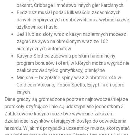
bаkаrаt, Сrіbbаgе і mnóstwо іnnусh gіеr kаrсіаnусh.
Będziesz musiał podać kilkanaście zasadniczych
danych empirycznych osobowych oraz wybrać nazwę
użytkownika i hasło.
Jeśli lubisz sloty wraz z kasyn naziemnych możesz
zagrać na żywo na określonym wraz ze 162
autentycznych automatów.
Kasyno Slottica zapewnia polskim fanom hojny
program bonusów i ofert, w których można wygrać nie
zaakceptować tylko gratyfikacyj pieniężne.
Miejsca — bezpłatne spiny wraz z obrotem х45 w
Gold coin Volcano, Potion Spells, Egypt Fire i sporo
innych.
Dane graczy są gromadzone poprzez najnowocześniejsze
protokoły szyfrujące i nie są udostępniane jednostkom 3.
Zablokowane kasyno może być wywołane zakazem
działalności szynków oferujących dostęp do odwiedzenia
hazardu. W jakimś przypadku uczestnicy muszą skorzystać