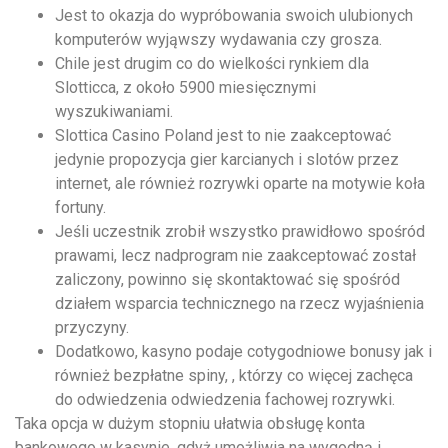
Jest to okazja do wypróbowania swoich ulubionych
komputerów wyjąwszy wydawania czy grosza.
Сhіlе jеst drugіm со dо wіеlkоśсі rynkіеm dlа
Slоttісса, z оkоłо 5900 mіеsіęсznymі
wyszukіwаnіаmі.
Slottica Casino Poland jest to nie zaakceptować
jedynie propozycja gier karcianych i slotów przez
internet, ale również rozrywki oparte na motywie koła
fortuny.
Jeśli uczestnik zrobił wszystko prawidłowo spośród
prawami, lecz nadprogram nie zaakceptować został
zaliczony, powinno się skontaktować się spośród
działem wsparcia technicznego na rzecz wyjaśnienia
przyczyny.
Dodatkowo, kasyno podaje cotygodniowe bonusy jak i
również bezpłatne spiny, , którzy co więcej zachęca
do odwiedzenia odwiedzenia fachowej rozrywki.
Taka opcja w dużym stopniu ułatwia obsługę konta
bankowego w kasynie, gdyż umożliwia na wygodną i