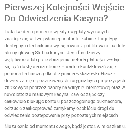
Pierwszej Kolejności Wejście
Do Odwiedzenia Kasyna?
Lista każdego procedur wpłaty i wypłaty wygranych
znajduje się w Twej własnej osobistej kabinie. Logotypy
dostępnych technik umowy są również publikowane na dole
strony głównej Slotica kasyno. Jeśli fan dzierży
wątpliwości, lub potrzebna jemu metoda płatności wydaje
się być dostępna na stronie – warto skontaktować się z
pomocą techniczną dla otrzymania wskazówki. Gracze
dowiedzą się o poszukiwanych i oryginalnych propozycjach
zniżkowych poprzez banery na witrynie internetowej oraz w
newsletterze mailowym kasyna. Zawieszając czy
całkowicie blokując konto u poszczególnego bukmachera,
odrzucić zaakceptować zamykamy osobiście drogi do
odwiedzenia postępowania przy pozostałych miejscach.
Niezależnie od momentu owego, bądź jesteś w mieszkaniu,