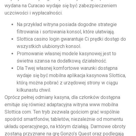
wydana na Curacao wydaje się być zabezpieczeniem
uczciwości i wypłacalności.
Na przykład witryna posiada dogodne strategie
filtrowania i sortowania konsol, które ułatwiają.
Slottica casino login gwarantuje Ci prędki dostęp do
wszystkich ulubionych konsol.
Promowanie własnej modele kasynowej jest to
świetna szansa na dodatkową działalność.
Dla Twej własnej komfortowe warunki dostępna
wydaje się być mobilna aplikacja kasynowa Slottica,
którą można pobrać z urzędowej strony w ciągu
kilkunastu chwil.
Oprócz pełnej odmiany kasyna, dla członków dostępna
emituje się również adaptacyjna witryna www mobilna
Slottica com. Ten tryb zezwala gościom grać wspólnie
spośród smartfonów, tabletów, niezależnie od momentu
układu operacyjnego, na którym działają. Darmowe obroty
zostaną przyznane na grę Gonzo’s Quest oraz podlegają