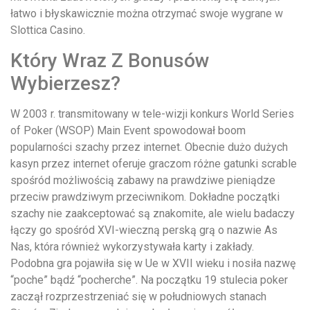
łatwo i błyskawicznie można otrzymać swoje wygrane w
Slottica Casino.
Który Wraz Z Bonusów
Wybierzesz?
W 2003 r. transmitowany w tele-wizji konkurs World Series
of Poker (WSOP) Main Event spowodował boom
popularności szachy przez internet. Obecnie dużo dużych
kasyn przez internet oferuje graczom różne gatunki scrable
spośród możliwością zabawy na prawdziwe pieniądze
przeciw prawdziwym przeciwnikom. Dokładne początki
szachy nie zaakceptować są znakomite, ale wielu badaczy
łączy go spośród XVI-wieczną perską grą o nazwie As
Nas, która również wykorzystywała karty i zakłady.
Podobna gra pojawiła się w Ue w XVII wieku i nosiła nazwę
“poche” bądź “pocherche”. Na początku 19 stulecia poker
zaczął rozprzestrzeniać się w południowych stanach