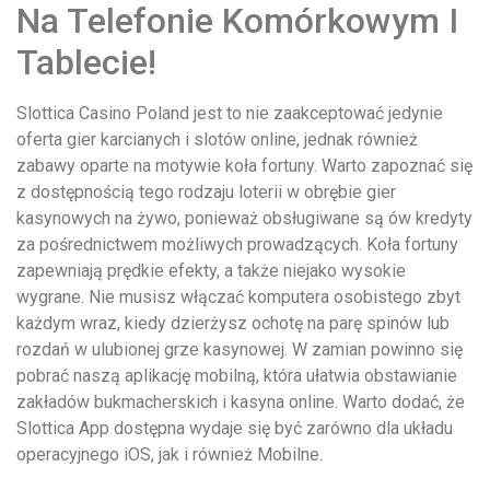
Na Telefonie Komórkowym I
Tablecie!
Slottica Casino Poland jest to nie zaakceptować jedynie
oferta gier karcianych i slotów online, jednak również
zabawy oparte na motywie koła fortuny. Warto zapoznać się
z dostępnością tego rodzaju loterii w obrębie gier
kasynowych na żywo, ponieważ obsługiwane są ów kredyty
za pośrednictwem możliwych prowadzących. Koła fortuny
zapewniają prędkie efekty, a także niejako wysokie
wygrane. Nie musisz włączać komputera osobistego zbyt
każdym wraz, kiedy dzierżysz ochotę na parę spinów lub
rozdań w ulubionej grze kasynowej. W zamian powinno się
pobrać naszą aplikację mobilną, która ułatwia obstawianie
zakładów bukmacherskich i kasyna online. Warto dodać, że
Slottica App dostępna wydaje się być zarówno dla układu
operacyjnego iOS, jak i również Mobilne.