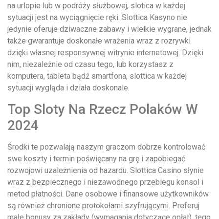
na urlopie lub w podróży służbowej, slotica w każdej
sytuacji jest na wyciągnięcie ręki. Slottica Kasyno nie
jedynie oferuje dziwaczne zabawy i wielkie wygrane, jednak
także gwarantuje doskonałe wrażenia wraz z rozrywki
dzięki własnej responsywnej witrynie internetowej. Dzięki
nim, niezależnie od czasu tego, lub korzystasz z
komputera, tableta bądź smartfona, slottica w każdej
sytuacji wygląda i działa doskonale.
Top Sloty Na Rzecz Polaków W
2024
Środki te pozwalają naszym graczom dobrze kontrolować
swe koszty i termin poświęcany na grę i zapobiegać
rozwojowi uzależnienia od hazardu. Slottica Casino słynie
wraz z bezpiecznego i niezawodnego przebiegu konsol i
metod płatności. Dane osobowe i finansowe użytkowników
są również chronione protokołami szyfrującymi. Preferuj
małe bonusy za zakłady (wymagania dotyczące opłat), tego