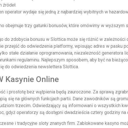
h źródeł.
 ten operator wydaje się jedną z najbardziej wybitnych w hazard
ino obejmuje trzy gatunki bonusów, które omówimy w wyższym 
do zdobycia bonusu w Slottica może się różnić w zależności o
 przejść do odwiedzenia platformy, wpisując adres w pasku p
lko stałe działanie oprogramowania, niezależność generatora li
arunkami regulaminu. Najlepszym sposobem, aby być na bieżąco
ię do odwiedzenia newslettera Slottica.
W Kasynie Online
ość i prostotę bez wątpienia będą zauroczone. Za sprawą zgrabn
upią się na głównych funkcjach partii. Dane zawodników są gr
 ludziom trzecim. Odwiedzający są informowani o wszystkich kw
c, gdyż operatorzy są dostępni dwadzieścia cztery godziny na d
łczesne i tradycyjne sloty znanych firm. Zablokowane kasyno 