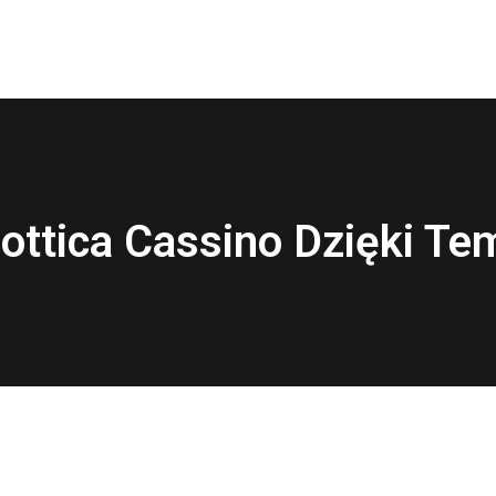
lottica Cassino Dzięki Te