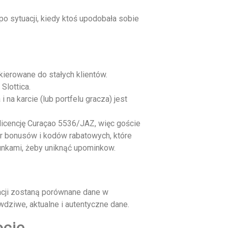
 sytuacji, kiedy ktoś upodobała sobie
ierowane do stałych klientów.
Slottica.
na karcie (lub portfelu gracza) jest
licencję Curaçao 5536/JAZ, więc goście
ór bonusów i kodów rabatowych, które
unkami, żeby uniknąć upominkow.
acji zostaną porównane dane w
wdziwe, aktualne i autentyczne dane.
ocje