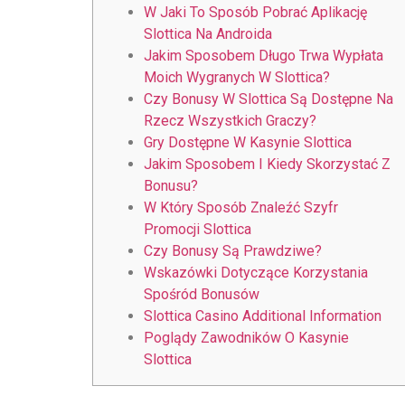
W Jaki To Sposób Pobrać Aplikację
Slottica Na Androida
Jakim Sposobem Długo Trwa Wypłata
Moich Wygranych W Slottica?
Czy Bonusy W Slottica Są Dostępne Na
Rzecz Wszystkich Graczy?
Gry Dostępne W Kasynie Slottica
Jakim Sposobem I Kiedy Skorzystać Z
Bonusu?
W Który Sposób Znaleźć Szyfr
Promocji Slottica
Czy Bonusy Są Prawdziwe?
Wskazówki Dotyczące Korzystania
Spośród Bonusów
Slottica Casino Additional Information
Poglądy Zawodników O Kasynie
Slottica