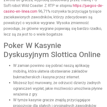
Soft robot Wild Coaster. Z RTP w stopniu
https://juegos-de-
casino-en-linea.com
96,71% rozrywka ta przyciąga tysiące
zaciekawionych zawodników, którzy zdecydowani są
powalczyć o wysokie wygrane. Wysoka zmienność
powoduje, że główne wygrane pojawiają się bardzo rzadko,
lecz są za jest to o wiele bogatsze.
Poker W Kasynie
Dyskusyjnym Slottica Online
W zamian powinno się pobrać naszą aplikację
mobilną, która ułatwia obstawianie zakładów
bukmacherskich i kasyna przez internet.
Możesz być murowany, że odrzucić dzierży żadnych
ograniczeń wypłat, jakie możliwości umożliwia płynne
wrażenia z gry.
W tymże kasynie gracze znajdą przyciągające
propozycje dla stałych i oryginalnych zawodników.