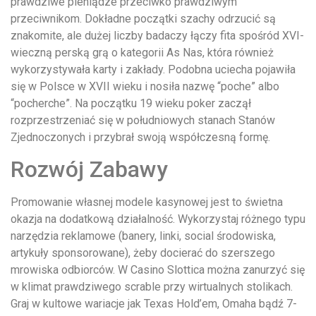
prawdziwe pieniądze przeciwko prawdziwym
przeciwnikom. Dokładne początki szachy odrzucić są
znakomite, ale dużej liczby badaczy łączy fita spośród XVI-
wieczną perską grą o kategorii As Nas, która również
wykorzystywała karty i zakłady. Podobna uciecha pojawiła
się w Polsce w XVII wieku i nosiła nazwę “poche” albo
“pocherche”. Na początku 19 wieku poker zaczął
rozprzestrzeniać się w południowych stanach Stanów
Zjednoczonych i przybrał swoją współczesną formę.
Rozwój Zabawy
Promowanie własnej modele kasynowej jest to świetna
okazja na dodatkową działalność. Wykorzystaj różnego typu
narzędzia reklamowe (banery, linki, social środowiska,
artykuły sponsorowane), żeby docierać do szerszego
mrowiska odbiorców. W Casino Slottica można zanurzyć się
w klimat prawdziwego scrable przy wirtualnych stolikach.
Graj w kultowe wariacje jak Texas Hold’em, Omaha bądź 7-