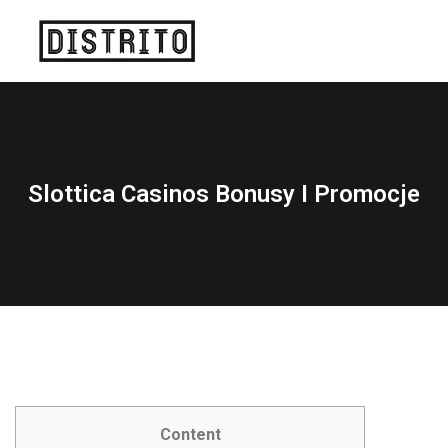
Slottica Casinos Bonusy I Promocje
Content