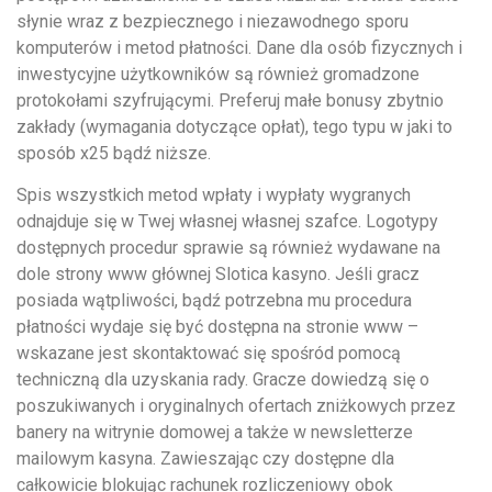
słynie wraz z bezpiecznego i niezawodnego sporu
komputerów i metod płatności. Dane dla osób fizycznych i
inwestycyjne użytkowników są również gromadzone
protokołami szyfrującymi. Preferuj małe bonusy zbytnio
zakłady (wymagania dotyczące opłat), tego typu w jaki to
sposób x25 bądź niższe.
Spis wszystkich metod wpłaty i wypłaty wygranych
odnajduje się w Twej własnej własnej szafce. Logotypy
dostępnych procedur sprawie są również wydawane na
dole strony www głównej Slotica kasyno. Jeśli gracz
posiada wątpliwości, bądź potrzebna mu procedura
płatności wydaje się być dostępna na stronie www –
wskazane jest skontaktować się spośród pomocą
techniczną dla uzyskania rady. Gracze dowiedzą się o
poszukiwanych i oryginalnych ofertach zniżkowych przez
banery na witrynie domowej a także w newsletterze
mailowym kasyna. Zawieszając czy dostępne dla
całkowicie blokując rachunek rozliczeniowy obok