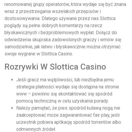
renomowanej grupy operatorów, która wydaje się być znana
wraz z przestrzegania wszelakich przepisów i
dostosowywania. Dlatego używane przez nas Slottica
poglądy są pełne dobrych komentarzy na rzecz
błyskawicznych i bezproblemowych wypłat. Dołącz do
odwiedzenia skupiska zadowolonych graczy i wmów się
samodzielnie, jak łatwo i błyskawicznie można otrzymać
swoje wygrane w Slottica Casino.
Rozrywki W Slottica Casino
Jeśli gracz ma wątpliwości, lub niezbędna jemu
strategia płatności wydaje się dostępna na stronie
www – powinno się skontaktować się spośród
pomocą techniczną w celu uzyskania porady.
Należy pamiętać, że pies spośród kulawą nogą nie
zaakceptować może zagwarantować fair play, jeśli
uczestnik pobiera aplikację spośród torrentów albo
odmiennych źródeł.