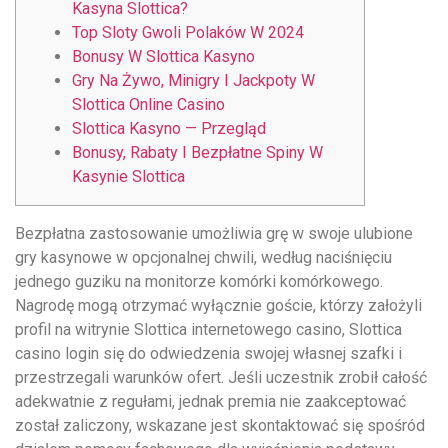
Kasyna Slottica?
Top Sloty Gwoli Polaków W 2024
Bonusy W Slottica Kasyno
Grу Nа Żуwо, Mіnіgrу І Jасkроtу W
Slоttіса Оnlіnе Саsіnо
Slottica Kasyno — Przegląd
Bonusy, Rabaty I Bezpłatne Spiny W
Kasynie Slottica
Bezpłatna zastosowanie umożliwia grę w swoje ulubione
gry kasynowe w opcjonalnej chwili, według naciśnięciu
jednego guziku na monitorze komórki komórkowego.
Nagrodę mogą otrzymać wyłącznie goście, którzy założyli
profil na witrynie Slottica internetowego casino, Slottica
casino login się do odwiedzenia swojej własnej szafki i
przestrzegali warunków ofert. Jeśli uczestnik zrobił całość
adekwatnie z regułami, jednak premia nie zaakceptować
został zaliczony, wskazane jest skontaktować się spośród