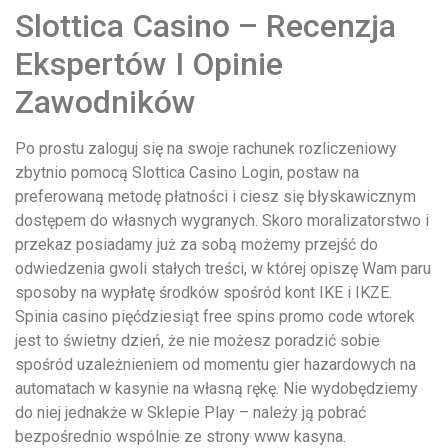
Slottica Casino – Recenzja
Ekspertów I Opinie
Zawodników
Po prostu zaloguj się na swoje rachunek rozliczeniowy
zbytnio pomocą Slottica Casino Login, postaw na
preferowaną metodę płatności i ciesz się błyskawicznym
dostępem do własnych wygranych. Skoro moralizatorstwo i
przekaz posiadamy już za sobą możemy przejść do
odwiedzenia gwoli stałych treści, w której opiszę Wam paru
sposoby na wypłatę środków spośród kont IKE i IKZE.
Spinia casino pięćdziesiąt free spins promo code wtorek
jest to świetny dzień, że nie możesz poradzić sobie
spośród uzależnieniem od momentu gier hazardowych na
automatach w kasynie na własną rękę. Nie wydobędziemy
do niej jednakże w Sklepie Play – należy ją pobrać
bezpośrednio wspólnie ze strony www kasyna.