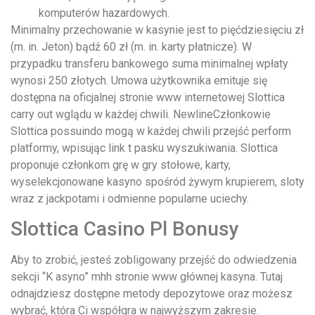
komputerów hazardowych.
Minimalny przechowanie w kasynie jest to pięćdziesięciu zł
(m. in. Jeton) bądź 60 zł (m. in. karty płatnicze). W
przypadku transferu bankowego suma minimalnej wpłaty
wynosi 250 złotych. Umowa użytkownika emituje się
dostępna na oficjalnej stronie www internetowej Slottica
carry out wglądu w każdej chwili. NewlineCzłonkowie
Slottica possuindo mogą w każdej chwili przejść perform
platformy, wpisując link t pasku wyszukiwania. Slottica
proponuje członkom grę w gry stołowe, karty,
wyselekcjonowane kasyno spośród żywym krupierem, sloty
wraz z jackpotami i odmienne popularne uciechy.
Slottica Casino Pl Bonusy
Aby to zrobić, jesteś zobligowany przejść do odwiedzenia
sekcji “K asyno” mhh stronie www głównej kasyna. Tutaj
odnajdziesz dostępne metody depozytowe oraz możesz
wybrać, która Ci współgra w najwyższym zakresie.