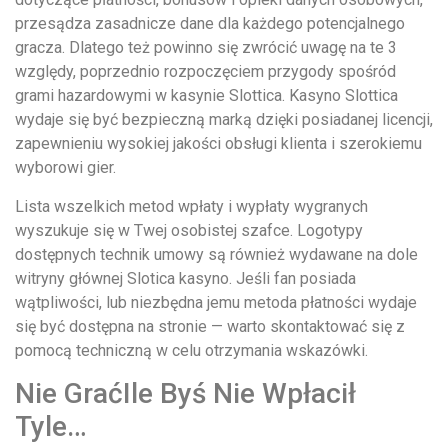
przesądza zasadnicze dane dla każdego potencjalnego
gracza. Dlatego też powinno się zwrócić uwagę na te 3
względy, poprzednio rozpoczęciem przygody spośród
grami hazardowymi w kasynie Slottica. Kasyno Slottica
wydaje się być bezpieczną marką dzięki posiadanej licencji,
zapewnieniu wysokiej jakości obsługi klienta i szerokiemu
wyborowi gier.
Lista wszelkich metod wpłaty i wypłaty wygranych
wyszukuje się w Twej osobistej szafce. Logotypy
dostępnych technik umowy są również wydawane na dole
witryny głównej Slotica kasyno. Jeśli fan posiada
wątpliwości, lub niezbędna jemu metoda płatności wydaje
się być dostępna na stronie — warto skontaktować się z
pomocą techniczną w celu otrzymania wskazówki.
Nie GraćIle Byś Nie Wpłacił
Tyle…