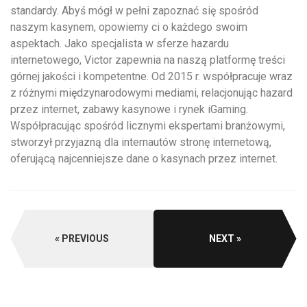
standardy. Abyś mógł w pełni zapoznać się spośród
naszym kasynem, opowiemy ci o każdego swoim
aspektach. Jako specjalista w sferze hazardu
internetowego, Victor zapewnia na naszą platformę treści
górnej jakości i kompetentne. Od 2015 r. współpracuje wraz
z różnymi międzynarodowymi mediami, relacjonując hazard
przez internet, zabawy kasynowe i rynek iGaming.
Współpracując spośród licznymi ekspertami branżowymi,
stworzył przyjazną dla internautów stronę internetową,
oferującą najcenniejsze dane o kasynach przez internet.
PREVIOUS
NEXT