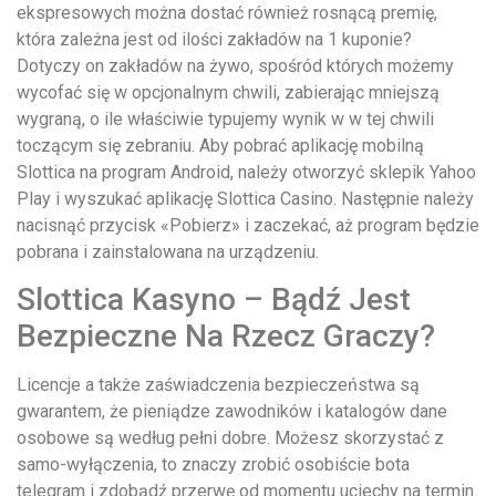
ekspresowych można dostać również rosnącą premię,
która zależna jest od ilości zakładów na 1 kuponie?
Dotyczy on zakładów na żywo, spośród których możemy
wycofać się w opcjonalnym chwili, zabierając mniejszą
wygraną, o ile właściwie typujemy wynik w w tej chwili
toczącym się zebraniu. Aby pobrać aplikację mobilną
Slottica na program Android, należy otworzyć sklepik Yahoo
Play i wyszukać aplikację Slottica Casino. Następnie należy
nacisnąć przycisk «Pobierz» i zaczekać, aż program będzie
pobrana i zainstalowana na urządzeniu.
Slottica Kasyno – Bądź Jest
Bezpieczne Na Rzecz Graczy?
Licencje a także zaświadczenia bezpieczeństwa są
gwarantem, że pieniądze zawodników i katalogów dane
osobowe są według pełni dobre. Możesz skorzystać z
samo-wyłączenia, to znaczy zrobić osobiście bota
telegram i zdobądź przerwę od momentu uciechy na termin