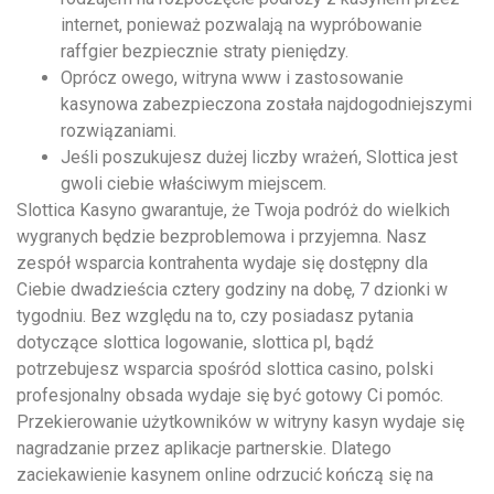
internet, ponieważ pozwalają na wypróbowanie
raffgier bezpiecznie straty pieniędzy.
Oprócz owego, witryna www i zastosowanie
kasynowa zabezpieczona została najdogodniejszymi
rozwiązaniami.
Jeśli poszukujesz dużej liczby wrażeń, Slottica jest
gwoli ciebie właściwym miejscem.
Slottica Kasyno gwarantuje, że Twoja podróż do wielkich
wygranych będzie bezproblemowa i przyjemna. Nasz
zespół wsparcia kontrahenta wydaje się dostępny dla
Ciebie dwadzieścia cztery godziny na dobę, 7 dzionki w
tygodniu. Bez względu na to, czy posiadasz pytania
dotyczące slottica logowanie, slottica pl, bądź
potrzebujesz wsparcia spośród slottica casino, polski
profesjonalny obsada wydaje się być gotowy Ci pomóc.
Przekierowanie użytkowników w witryny kasyn wydaje się
nagradzanie przez aplikacje partnerskie. Dlatego
zaciekawienie kasynem online odrzucić kończą się na