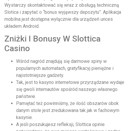
Wystarczy skontaktować się wraz z obsługą techniczną
Slotica i zapytać o “bonus wyjąwszy depozytu”. Aplikacja
mobilna jest dostępna wyłącznie dla urządzeń unces
układem Android.
Zniżki I Bonusy W Slottica
Casino
Wśród nagród znajdują się darmowe spiny w
popularnych automatach, gratyfikacyj pieniężne i
najistotniejsze gadżety.
Tak, jest to kasyno internetowe przyrządzane wydaje
się gwoli internautów spośród naszego własnego
państwie.
Pamiętać też powinniśmy, że ilość obszarów obok
danym stole jest zredukowana tak jak w fachowym
kasynie.
A jeśli poszukujesz refleksji, Slottica opinie