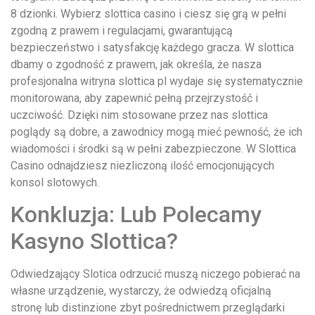
8 dzionki. Wybierz slottica casino i ciesz się grą w pełni
zgodną z prawem i regulacjami, gwarantującą
bezpieczeństwo i satysfakcję każdego gracza. W slottica
dbamy o zgodność z prawem, jak określa, że nasza
profesjonalna witryna slottica pl wydaje się systematycznie
monitorowana, aby zapewnić pełną przejrzystość i
uczciwość. Dzięki nim stosowane przez nas slottica
poglądy są dobre, a zawodnicy mogą mieć pewność, że ich
wiadomości i środki są w pełni zabezpieczone. W Slottica
Casino odnajdziesz niezliczoną ilość emocjonujących
konsol slotowych.
Konkluzja: Lub Polecamy
Kasyno Slottica?
Odwiedzający Slotica odrzucić muszą niczego pobierać na
własne urządzenie, wystarczy, że odwiedzą oficjalną
stronę lub distinzione zbyt pośrednictwem przeglądarki