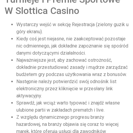
W Slottica Casino
Wystarczy wejść w sekcję Rejestracja (zielony guzik u
góry ekranu).
Kiedy coś jest niejasne, nie zaakceptować pozostaje
nic odmiennego, jak dokładne zapoznanie się spośród
danymi dotyczącymi działalności.
Najważniejsze jest, aby zachować ostrożność,
dokładnie przestudiować zasady i mądrze zarządzać
budżetem gry podczas użytkowania wraz z bonusów.
Następnie należy potwierdzić swój odnośnik list
elektroniczny przez kliknięcie w przesłany link
aktywacyjny.
Sprawdź, jak wciąż warto typować i znajdź własne
ulubione partii w zakładach prematch i live.
Z względu dynamicznego progresu branży
hazardowej, na branży objawia się coraz to więcej
marek, które oferują usługi dla zawodników