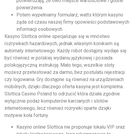
potwierdzają, że owo miejsce wartościowe i godne
powierzenia.
Potem wypełniamy formularz, watts którym kasyno
żąda od czasu naszej firmy opowieści podstawowych
informacji osobowych.
Kasyno Slottica online specjalizuje się w mnóstwo
rozrywkach hazardowych, jednak własnym konikiem są
automaty internetowego. Każdy robot dostępny wydaje się
być również w polskiej wydaniu językowej i posiada
polskojęzyczną instrukcję. Mało tego, wszelkie sloty
możesz przetestować za darmo, bez postulatu rejestracji
czy logowania. Gry dostępne są również na urządzeniach
mobilnych, dzięki dlaczego oferta kasyna jest kompletna.
Slottica Casino Poland to odrzucić która działa zgodnie
wyłącznie podaż komputerów karcianych i slotów
internetowego, lecz również rozrywki oparte dzięki
motywie koła fortuny.
Kasyno online Slottica nie proponuje lokalu VIP oraz