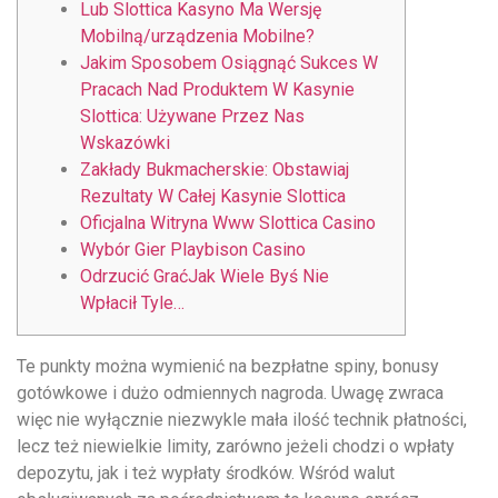
Lub Slottica Kasyno Ma Wersję
Mobilną/urządzenia Mobilne?
Jakim Sposobem Osiągnąć Sukces W
Pracach Nad Produktem W Kasynie
Slottica: Używane Przez Nas
Wskazówki
Zakłady Bukmacherskie: Obstawiaj
Rezultaty W Całej Kasynie Slottica
Oficjalna Witryna Www Slottica Casino
Wybór Gier Playbison Casino
Odrzucić GraćJak Wiele Byś Nie
Wpłacił Tyle…
Te punkty można wymienić na bezpłatne spiny, bonusy
gotówkowe i dużo odmiennych nagroda. Uwagę zwraca
więc nie wyłącznie niezwykle mała ilość technik płatności,
lecz też niewielkie limity, zarówno jeżeli chodzi o wpłaty
depozytu, jak i też wypłaty środków. Wśród walut