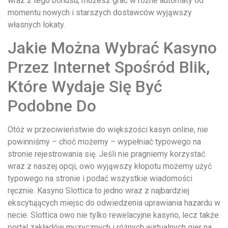
wraz z tego bonusu, możesz grać w różne automaty od
momentu nowych i starszych dostawców wyjąwszy
własnych lokaty.
Jakie Można Wybrać Kasyno
Przez Internet Spośród Blik,
Które Wydaje Się Być
Podobne Do
Otóż w przeciwieństwie do większości kasyn online, nie
powinniśmy – choć możemy – wypełniać typowego na
stronie rejestrowania się. Jeśli nie pragniemy korzystać
wraz z naszej opcji, owo wyjąwszy kłopotu możemy użyć
typowego na stronie i podać wszystkie wiadomości
ręcznie. Kasyno Slottica to jedno wraz z najbardziej
ekscytujących miejsc do odwiedzenia uprawiania hazardu w
necie. Slottica owo nie tylko rewelacyjne kasyno, lecz także
portal zakładów muzycznych i różnych wirtualnych gier na