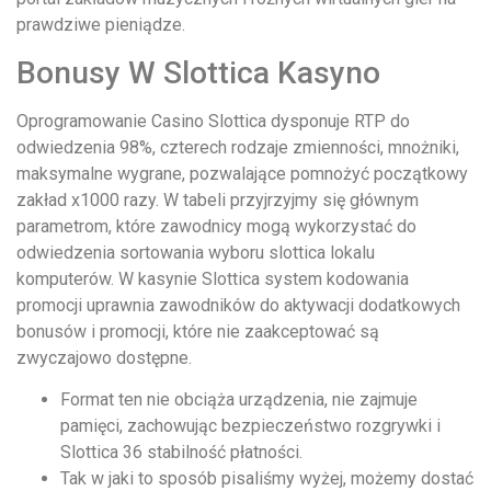
prawdziwe pieniądze.
Bonusy W Slottica Kasyno
Oprogramowanie Casino Slottica dysponuje RTP do
odwiedzenia 98%, czterech rodzaje zmienności, mnożniki,
maksymalne wygrane, pozwalające pomnożyć początkowy
zakład x1000 razy. W tabeli przyjrzyjmy się głównym
parametrom, które zawodnicy mogą wykorzystać do
odwiedzenia sortowania wyboru slottica lokalu
komputerów. W kasynie Slottica system kodowania
promocji uprawnia zawodników do aktywacji dodatkowych
bonusów i promocji, które nie zaakceptować są
zwyczajowo dostępne.
Format ten nie obciąża urządzenia, nie zajmuje
pamięci, zachowując bezpieczeństwo rozgrywki i
Slottica 36 stabilność płatności.
Tak w jaki to sposób pisaliśmy wyżej, możemy dostać