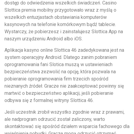
dostęp do odwiedzenia wszelkich świadczeń. Casino
Slottica premia mobilny przygotowało wraz z myślą o
wszelkich entuzjastach obstawiania komputerów
kasynowych na telefonie komórkowym bądź tablecie.
Wystarczy, że pobierzesz i zainstalujesz Slottica App na
naszym urządzeniu Android albo iOS.
Aplikacja kasyno online Slottica 46 zadedykowana jest na
system operacyjny Android. Dlatego zanim pobraniem
oprogramowania fani Slotica muszą w ustawieniach
bezpieczeństwa zezwolić na opcję, która pozwala na
pobieranie oprogramowania firm trzecich spośród
nieznanych źródeł. Gracze nie zaakceptować powinny się
martwić o bezpieczeństwo aplikacji, jeśli pobieranie
odbywa się z formalnej witryny Slottica 46.
Jeśli uczestnik zrobił wszystko zgodnie wraz z prawami,
ale nadprogram odrzucić został zaliczony, warto
skontaktować się spośród działem wsparcia fachowego dla
wyjaśnienia pobudki. Gracze mogą odrzucić otrzymać