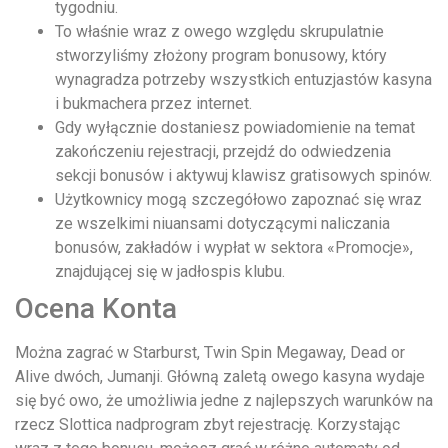
tygodniu.
To właśnie wraz z owego względu skrupulatnie
stworzyliśmy złożony program bonusowy, który
wynagradza potrzeby wszystkich entuzjastów kasyna
i bukmachera przez internet.
Gdy wyłącznie dostaniesz powiadomienie na temat
zakończeniu rejestracji, przejdź do odwiedzenia
sekcji bonusów i aktywuj klawisz gratisowych spinów.
Użytkownicy mogą szczegółowo zapoznać się wraz
ze wszelkimi niuansami dotyczącymi naliczania
bonusów, zakładów i wypłat w sektora «Promocje»,
znajdującej się w jadłospis klubu.
Ocena Konta
Można zagrać w Starburst, Twin Spin Megaway, Dead or
Alive dwóch, Jumanji. Główną zaletą owego kasyna wydaje
się być owo, że umożliwia jedne z najlepszych warunków na
rzecz Slottica nadprogram zbyt rejestrację. Korzystając