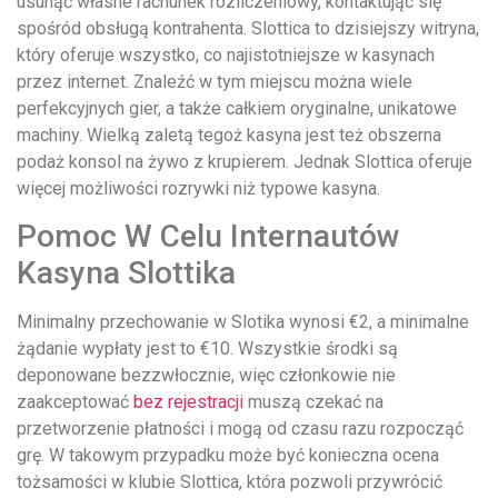
usunąć własne rachunek rozliczeniowy, kontaktując się
spośród obsługą kontrahenta. Slottica to dzisiejszy witryna,
który oferuje wszystko, co najistotniejsze w kasynach
przez internet. Znaleźć w tym miejscu można wiele
perfekcyjnych gier, a także całkiem oryginalne, unikatowe
machiny. Wielką zaletą tegoż kasyna jest też obszerna
podaż konsol na żywo z krupierem. Jednak Slottica oferuje
więcej możliwości rozrywki niż typowe kasyna.
Pomoc W Celu Internautów
Kasyna Slottika
Minimalny przechowanie w Slotika wynosi €2, a minimalne
żądanie wypłaty jest to €10. Wszystkie środki są
deponowane bezzwłocznie, więc członkowie nie
zaakceptować
bez rejestracji
muszą czekać na
przetworzenie płatności i mogą od czasu razu rozpocząć
grę. W takowym przypadku może być konieczna ocena
tożsamości w klubie Slottica, która pozwoli przywrócić