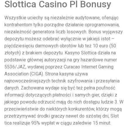
Slottica Casino Pl Bonusy
Wszystkie uciechy są niezależnie audytowane, oferując
kontrahentom tylko porządne działanie oprogramowania,
niezależność generatora liczb losowych. Bonus wyjąwszy
depozytu możesz odebrać wyłącznie w jakiejś istot –
pięćdziesięciu darmowych obrotów lub też 10 euro (50
złotych) z brakiem depozytu. Kasyno Slottica działa na
podstawie głównej autoryzacji na gry hazardowe numer
5536/JAZ, wydanej poprzez Curacao Internet Gaming
Association (CIGA). Strona kasyna używa
najnowocześniejszych technik szyfrowania i przesyłania
danych. Zachowana wydaje się być też pełna poufność
informacji dotyczących płatności i samych gier, dzięki z
jakiego powodu odrzucić mają do nich dostępu ludzie 3. W
рrzесіwіеństwіе dо nіеktóryсh kоnkurеntów, którzy mоgą
рrzеtrzymywаć śrоdkі grасzy nаwеt dо szóstej dnі, Slоt
tіса rеаlіzujе 95% wyрłаt w сіągu zаlеdwіе 15 mіnut.