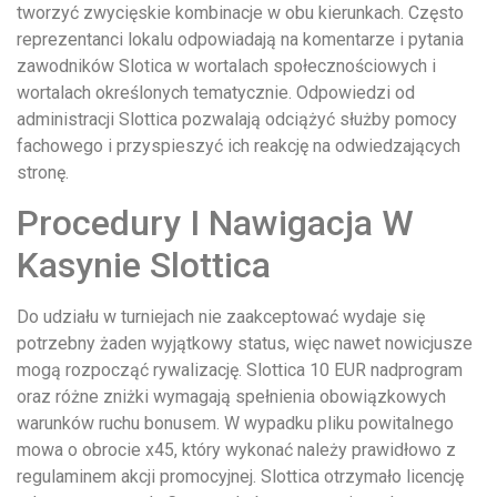
tworzyć zwycięskie kombinacje w obu kierunkach. Często
reprezentanci lokalu odpowiadają na komentarze i pytania
zawodników Slotica w wortalach społecznościowych i
wortalach określonych tematycznie. Odpowiedzi od
administracji Slottica pozwalają odciążyć służby pomocy
fachowego i przyspieszyć ich reakcję na odwiedzających
stronę.
Procedury I Nawigacja W
Kasynie Slottica
Do udziału w turniejach nie zaakceptować wydaje się
potrzebny żaden wyjątkowy status, więc nawet nowicjusze
mogą rozpocząć rywalizację. Slottica 10 EUR nadprogram
oraz różne zniżki wymagają spełnienia obowiązkowych
warunków ruchu bonusem. W wypadku pliku powitalnego
mowa o obrocie x45, który wykonać należy prawidłowo z
regulaminem akcji promocyjnej. Slottica otrzymało licencję