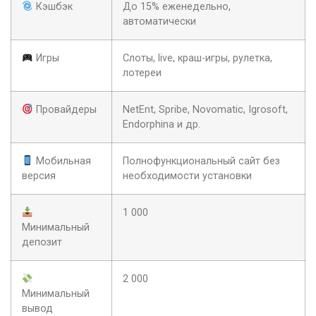
Кэшбэк
До 15% еженедельно,
автоматически
Игры
Слоты, live, краш-игры, рулетка,
лотереи
Провайдеры
NetEnt, Spribe, Novomatic, Igrosoft,
Endorphina и др.
Мобильная
Полнофункциональный сайт без
версия
необходимости установки
1 000
Минимальный
депозит
2 000
Минимальный
вывод