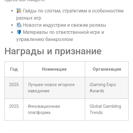
Гайды по слотам, стратегиям и особенностям
разных игр
Новости индустрии и свежие релизы
Материалы по ответственной игре и
управлению банкроллом
Награды и признание
Год
Номинация
Организация
2025
Лучшее новое игорное
iGaming Expo
заведение
Awards
2025
Инновационная
Global Gambling
платформа
Trends