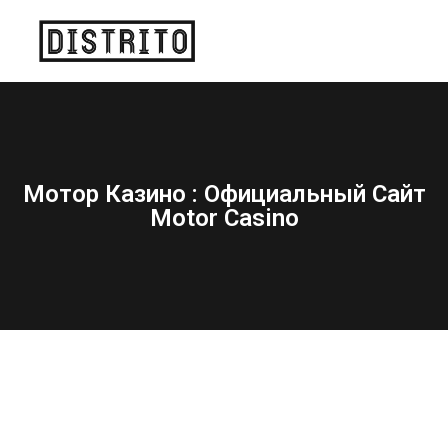
Мотор Казино : Официальный Сайт
Motor Casino