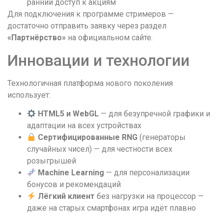
ранний доступ к акциям
Для подключения к программе стримеров —
достаточно отправить заявку через раздел
«Партнёрство»
на официальном сайте.
Инновации и технологии
Технологичная платформа нового поколения
использует:
HTML5 и WebGL
— для безупречной графики и
адаптации на всех устройствах
Сертифицированные RNG
(генераторы
случайных чисел) — для честности всех
розыгрышей
Machine Learning
— для персонализации
бонусов и рекомендаций
Лёгкий клиент
без нагрузки на процессор —
даже на старых смартфонах игра идёт плавно