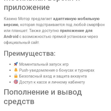
приложение
Казино Мотор предлагает
адаптивную мобильную
версию
, которая подстраивается под любой смартфон
или планшет. Также доступно
приложение для
Android
с возможностью прямой установки через
официальный сайт.
Преимущества:
Моментальный запуск игр
Push-уведомления о бонусах и турнирах
Безопасный вход и защита аккаунта
Доступ к кассе и личному кабинету
Пополнение и вывод
средств