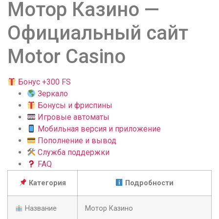
Мотор Казино —
Официальный сайт
Motor Casino
Бонус +300 FS
Зеркало
Бонусы и фриспины
Игровые автоматы
Мобильная версия и приложение
Пополнение и вывод
Служба поддержки
FAQ
Категория
Подробности
Название
Мотор Казино