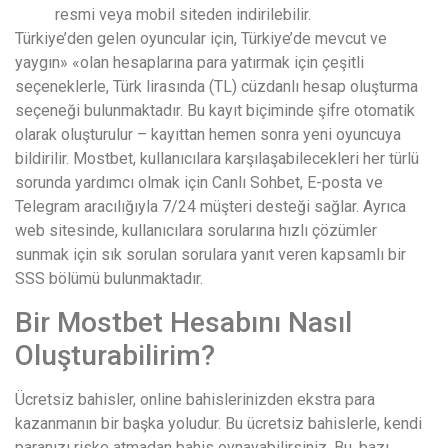
resmi veya mobil siteden indirilebilir.
Türkiye’den gelen oyuncular için, Türkiye’de mevcut ve
yaygın» «olan hesaplarına para yatırmak için çeşitli
seçeneklerle, Türk lirasında (TL) cüzdanlı hesap oluşturma
seçeneği bulunmaktadır. Bu kayıt biçiminde şifre otomatik
olarak oluşturulur – kayıttan hemen sonra yeni oyuncuya
bildirilir. Mostbet, kullanıcılara karşılaşabilecekleri her türlü
sorunda yardımcı olmak için Canlı Sohbet, E-posta ve
Telegram aracılığıyla 7/24 müşteri desteği sağlar. Ayrıca
web sitesinde, kullanıcılara sorularına hızlı çözümler
sunmak için sık sorulan sorulara yanıt veren kapsamlı bir
SSS bölümü bulunmaktadır.
Bir Mostbet Hesabını Nasıl
Oluşturabilirim?
Ücretsiz bahisler, online bahislerinizden ekstra para
kazanmanın bir başka yoludur. Bu ücretsiz bahislerle, kendi
paranızı riske atmadan bahis oynayabilirsiniz. Bu, bazı