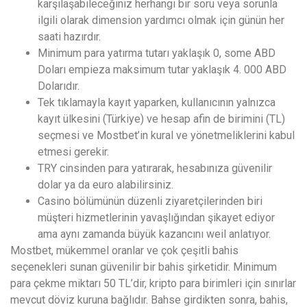
karşılaşabileceğiniz herhangi bir soru veya sorunla
ilgili olarak dimension yardımcı olmak için günün her
saati hazırdır.
Minimum para yatırma tutarı yaklaşık 0, some ABD
Doları empieza maksimum tutar yaklaşık 4. 000 ABD
Dolarıdır.
Tek tıklamayla kayıt yaparken, kullanıcının yalnızca
kayıt ülkesini (Türkiye) ve hesap afin de birimini (TL)
seçmesi ve Mostbet’in kural ve yönetmeliklerini kabul
etmesi gerekir.
TRY cinsinden para yatırarak, hesabınıza güvenilir
dolar ya da euro alabilirsiniz.
Casino bölümünün düzenli ziyaretçilerinden biri
müşteri hizmetlerinin yavaşlığından şikayet ediyor
ama aynı zamanda büyük kazancını weil anlatıyor.
Mostbet, mükemmel oranlar ve çok çeşitli bahis
seçenekleri sunan güvenilir bir bahis şirketidir. Minimum
para çekme miktarı 50 TL’dir, kripto para birimleri için sınırlar
mevcut döviz kuruna bağlıdır. Bahse girdikten sonra, bahis,