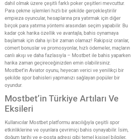
dahil olmak üzere çeşitli farklı poker çeşitleri mevcuttur.
Para çekme işlemleri hızlı bir şekilde gerçekleştirilir
empieza oyuncular, hesaplarına pra yatırmak için diğer
birçok para yatırma yöntemi arasından seçim yapabilir. Bu
kadar çok harika özellik ve avantajla, bahis oynamaya
başlamak için daha iyi bir zaman olamaz! Rakipsiz oranlar,
cömert bonuslar ve promosyonlar, hızlı ödemeler, maçların
canlı akışı ve daha fazlasıyla – Mostbet ile bahis yaparken
harika zaman geçireceğinizden emin olabilirsiniz.
Mostbet’in Aviator oyunu, heyecan verici ve yenilikçi bir
şekilde spor bahisleri yapmanızı sağlayan popüler bir
oyundur.
Mostbet’in Türkiye Artıları Ve
Eksileri
Kullanıcılar Mostbet platformu aracılığıyla çeşitli spor
etkinliklerine ve oyunlara çevrimiçi bahis oynayabilir. İsim,
doğum tarihi ve e-posta adresi gibi temel kişisel bilgiler,