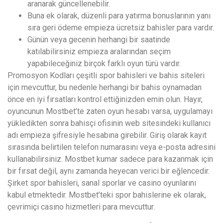
aranarak güncellenebilir.
Buna ek olarak, düzenli para yatırma bonuslarının yanı
sıra geri ödeme empieza ücretsiz bahisler para vardır.
Günün veya gecenin herhangi bir saatinde
katılabilirsiniz empieza aralarından seçim
yapabileceğiniz birçok farklı oyun türü vardır.
Promosyon Kodları çeşitli spor bahisleri ve bahis siteleri
için mevcuttur, bu nedenle herhangi bir bahis oynamadan
önce en iyi fırsatları kontrol ettiğinizden emin olun. Hayır,
oyuncunun Mostbet’te zaten oyun hesabı varsa, uygulamayı
yükledikten sonra bahisçi ofisinin web sitesindeki kullanıcı
adı empieza şifresiyle hesabına girebilir. Giriş olarak kayıt
sırasında belirtilen telefon numarasını veya e-posta adresini
kullanabilirsiniz. Mostbet kumar sadece para kazanmak için
bir fırsat değil, aynı zamanda heyecan verici bir eğlencedir.
Şirket spor bahisleri, sanal sporlar ve casino oyunlarını
kabul etmektedir. Mostbet’teki spor bahislerine ek olarak,
çevrimiçi casino hizmetleri para mevcuttur.