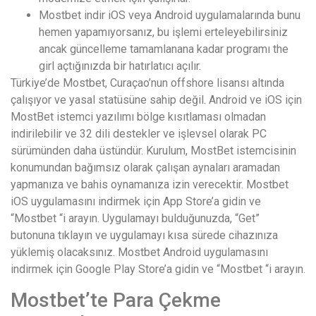
Mostbet indir iOS veya Android uygulamalarında bunu
hemen yapamıyorsanız, bu işlemi erteleyebilirsiniz
ancak güncelleme tamamlanana kadar programı the
girl açtığınızda bir hatırlatıcı açılır.
Türkiye’de Mostbet, Curaçao’nun offshore lisansı altında
çalışıyor ve yasal statüsüne sahip değil. Android ve iOS için
MostBet istemci yazılımı bölge kısıtlaması olmadan
indirilebilir ve 32 dili destekler ve işlevsel olarak PC
sürümünden daha üstündür. Kurulum, MostBet istemcisinin
konumundan bağımsız olarak çalışan aynaları aramadan
yapmanıza ve bahis oynamanıza izin verecektir. Mostbet
iOS uygulamasını indirmek için App Store’a gidin ve
“Mostbet “i arayın. Uygulamayı bulduğunuzda, “Get”
butonuna tıklayın ve uygulamayı kısa sürede cihazınıza
yüklemiş olacaksınız. Mostbet Android uygulamasını
indirmek için Google Play Store’a gidin ve “Mostbet “i arayın.
Mostbet’te Para Çekme