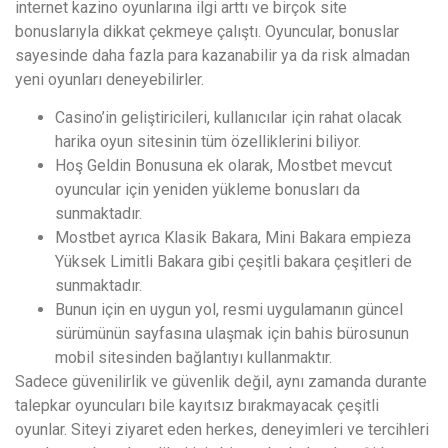
internet kazino oyunlarına ilgi arttı ve birçok site
bonuslarıyla dikkat çekmeye çalıştı. Oyuncular, bonuslar
sayesinde daha fazla para kazanabilir ya da risk almadan
yeni oyunları deneyebilirler.
Casino’in geliştiricileri, kullanıcılar için rahat olacak
harika oyun sitesinin tüm özelliklerini biliyor.
Hoş Geldin Bonusuna ek olarak, Mostbet mevcut
oyuncular için yeniden yükleme bonusları da
sunmaktadır.
Mostbet ayrıca Klasik Bakara, Mini Bakara empieza
Yüksek Limitli Bakara gibi çeşitli bakara çeşitleri de
sunmaktadır.
Bunun için en uygun yol, resmi uygulamanın güncel
sürümünün sayfasına ulaşmak için bahis bürosunun
mobil sitesinden bağlantıyı kullanmaktır.
Sadece güvenilirlik ve güvenlik değil, aynı zamanda durante
talepkar oyuncuları bile kayıtsız bırakmayacak çeşitli
oyunlar. Siteyi ziyaret eden herkes, deneyimleri ve tercihleri