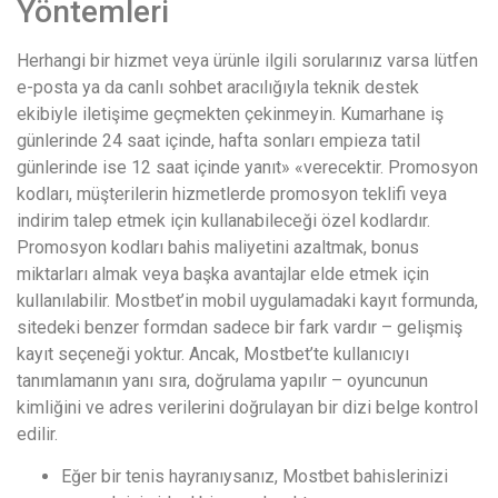
Yöntemleri
Herhangi bir hizmet veya ürünle ilgili sorularınız varsa lütfen
e-posta ya da canlı sohbet aracılığıyla teknik destek
ekibiyle iletişime geçmekten çekinmeyin. Kumarhane iş
günlerinde 24 saat içinde, hafta sonları empieza tatil
günlerinde ise 12 saat içinde yanıt» «verecektir. Promosyon
kodları, müşterilerin hizmetlerde promosyon teklifi veya
indirim talep etmek için kullanabileceği özel kodlardır.
Promosyon kodları bahis maliyetini azaltmak, bonus
miktarları almak veya başka avantajlar elde etmek için
kullanılabilir. Mostbet’in mobil uygulamadaki kayıt formunda,
sitedeki benzer formdan sadece bir fark vardır – gelişmiş
kayıt seçeneği yoktur. Ancak, Mostbet’te kullanıcıyı
tanımlamanın yanı sıra, doğrulama yapılır – oyuncunun
kimliğini ve adres verilerini doğrulayan bir dizi belge kontrol
edilir.
Eğer bir tenis hayranıysanız, Mostbet bahislerinizi