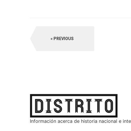
PREVIOUS
Información acerca de historia nacional e int