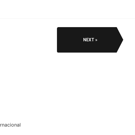
NEXT
ernacional