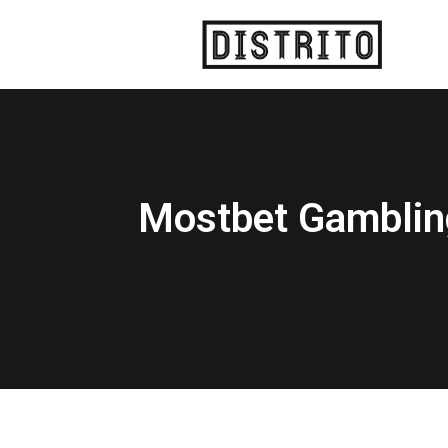
Mostbet Gambling