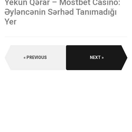
Yekun Qərar – Mostbet Casino:
Əyləncənin Sərhəd Tanımadığı
Yer
PREVIOUS
NEXT