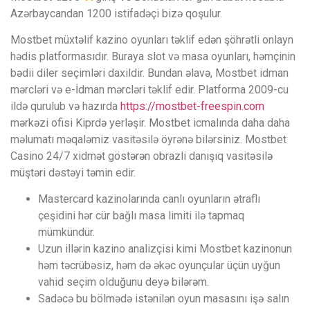
Azərbaycandan 1200 istifadəçi bizə qoşulur.
Mostbet müxtəlif kazino oyunları təklif edən şöhrətli onlayn
hədis platformasıdır. Buraya slot və masa oyunları, həmçinin
bədii diler seçimləri daxildir. Bundan əlavə, Mostbet idman
mərcləri və e-İdman mərcləri təklif edir. Platforma 2009-cu
ildə qurulub və hazırda
https://mostbet-freespin.com
mərkəzi ofisi Kiprdə yerləşir. Mostbet icmalında daha daha
məlumatı məqaləmiz vasitəsilə öyrənə bilərsiniz. Mostbet
Casino 24/7 xidmət göstərən obrazli danışıq vasitəsilə
müştəri dəstəyi təmin edir.
Mastercard kazinolarında canlı oyunların ətraflı
çeşidini hər cür bağlı masa limiti ilə tapmaq
mümkündür.
Uzun illərin kazino analizçisi kimi Mostbet kazinonun
həm təcrübəsiz, həm də əkəc oyunçular üçün uyğun
vahid seçim olduğunu deyə bilərəm.
Sadəcə bu bölmədə istənilən oyun masasını işə salın