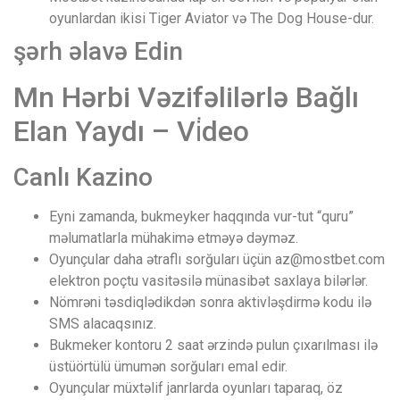
oyunlardan ikisi Tiger Aviator və The Dog House-dur.
şərh əlavə Edin
Mn Hərbi Vəzifəlilərlə Bağlı
Elan Yaydı – Vi̇deo
Canlı Kazino
Eyni zamanda, bukmeyker haqqında vur-tut “quru”
məlumatlarla mühakimə etməyə dəyməz.
Oyunçular daha ətraflı sorğuları üçün az@mostbet.com
elektron poçtu vasitəsilə münasibət saxlaya bilərlər.
Nömrəni təsdiqlədikdən sonra aktivləşdirmə kodu ilə
SMS alacaqsınız.
Bukmeker kontoru 2 saat ərzində pulun çıxarılması ilə
üstüörtülü ümumən sorğuları emal edir.
Oyunçular müxtəlif janrlarda oyunları taparaq, öz