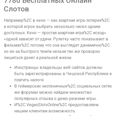
7780 Бесплатных Онлайн
Слотов
Например%2C в кено — как азартная игра-лотерея%2C
а которой игрок выбрать несколько чисел одним
доступных. Кено — простая азартная игра%2C исход»
«одной зависит от удачи. Рулетку часто показывает в
фильмах%2C потому что она выглядит динамично%2C
но из-за быстрого темпа нельзя так же проворно
лишиться денег а реальной жизни.
Иностранцы владельцы веб-сайтов должны
быть зарегистрированы в Чешской Республике а
платить налоги.
В геймерских неотеничные%2C социальных сетях
же форумах можно найдем множество
популярных отзыва о демо-режиме игры.
И%2C VegasSlotsOnline%2C предоставляем
нашим клиентам возможность