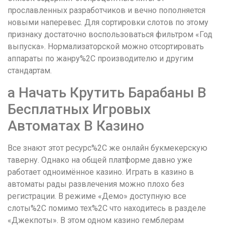
прославленных разработчиков и вечно пополняется
новыми наперевес. Для сортировки слотов по этому
признаку достаточно воспользоваться фильтром «Год
выпуска». Нормализаторской можно отсортировать
аппараты по жанру%2C производителю и другим
стандартам.
а Начать Крутить Барабаны В
Бесплатных Игровых
Автоматах В Казино
Все знают этот ресурс%2C же онлайн букмекерскую
таверну. Однако на общей платформе давно уже
работает одноимённое казино. Играть в казино в
автоматы рады развлечения можно плохо без
регистрации. В режиме «Демо» доступную все
слоты%2C помимо тех%2C что находитесь в разделе
«Джекпоты». В этом одном казино гемблерам