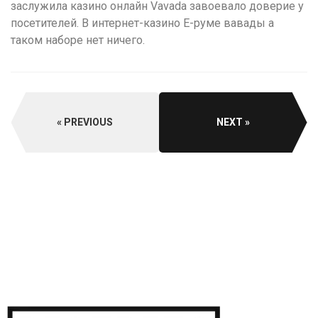
заслужила казино онлайн Vavada завоевало доверие у
посетителей. В интернет-казино Е-руме вавады а
таком наборе нет ничего.
PREVIOUS
NEXT