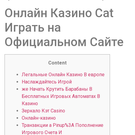
Онлайн Казино Cat
Играть на
Официальном Сайте
Content
Легальные Онлайн Казино В европе
Наслаждайтесь Игрой
же Начать Крутить Барабаны В
Бесплатных Игровых Автоматах В
Казино
Зеркало Кэт Casino
Онлайн-казино
Транзакции а Pinup%3A Пополнение
Игрового Счета И