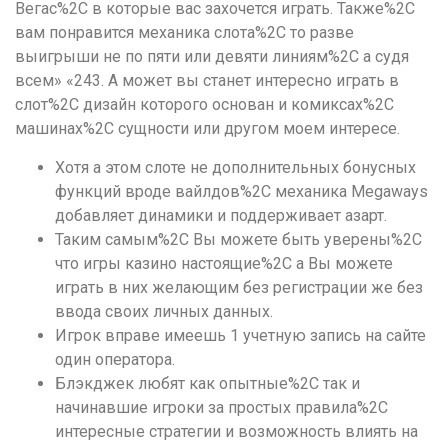
Вегас%2C в которые вас захочется играть. Также%2C
вам понравится механика слота%2C то разве
выигрыши не по пяти или девяти линиям%2C а судя
всем» «243. А может вы станет интересно играть в
слот%2C дизайн которого основан и комиксах%2C
машинах%2C сущности или другом моем интересе.
Хотя а этом слоте не дополнительных бонусных
функций вроде вайлдов%2C механика Megaways
добавляет динамики и поддерживает азарт.
Таким самым%2C Вы можете быть уверены%2C
что игры казино настоящие%2C а Вы можете
играть в них желающим без регистрации же без
ввода своих личных данных.
Игрок вправе имеешь 1 учетную запись на сайте
один оператора.
Блэкджек любят как опытные%2C так и
начинавшие игроки за простых правила%2C
интересные стратегии и возможность влиять на