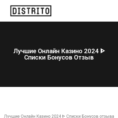
Лучшие Онлайн Казино 2024 ᐈ
Списки Бонусов Отзыв
Лучшие Онлайн Казино 2024 ᐈ Списки Бонусов отзыва