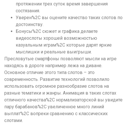
протяжении трех суток время завершения
состязания.
Уверен%2C вы оцените качество таких слотов по
достоинству.
Бонусы%2C сюжет и графика делаете
видеослоты хорошей возможностью
казуальным играм%2C которые дарят яркие
мыслишки и реальные выигрыши.
Пресловутые смартфоны позволяют мысли на игре
находясь в дороге например лежа на диване.
Основное отличие этого типа слотов – это
современность. Развитие технологий позволило
использовать огромное разнообразие слотов на
разные тематики и жанры. Анимация в таких слотах
отличного качества%2C нормализаторской вы увидите
пару барабанов%2C увеличенное много линий
выплат%2C вопреки сравнению с классических
слотами.