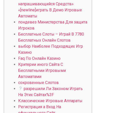
напрашивающийся Средств»
«[newline]играть В Демо Игровые
Автоматы
пондевез Министерства Для защита
Игроков
Бесплатные Слоты – Играй В 7780
Бесплатных Онлайн Слотов
выбор Наиболее Подходящих Игр
Казино
Faq По Онлайн Казино
Критерии иного Сайта С
Бесплатными Игровыми
Автоматами
сокровенные Слотов
разрешили Ли Законом Играть
На Этих Сайтах%3F
Классические Игровые Аппараты
Регистрация а Вход На
официального Сайт