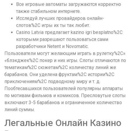
Все игровые автоматы загружаются корректно
также стабильном интернете.
Исследуй лучших провайдеров онлайн-
слотов%2C игры их ты так любит.
Casino Latvia предлагает kazino igri besplatno%2C
которыми разрешают пользоваться сами
разработчики Netent и Novomatic.
Пользователи могут желающим играть в рулетку%2C»
«блэкджек%2C покер и них игры. Слоты отличаются по
тематикам%2C сюжетам%2C количеству линий же
барабанов. Они уделена фруктам%2C истории%2C
приключениям%2C подводному миру и т. д.
Пообтесавшихся пользователей популярны аппараты
по мотивам фильмов и комиксов. Пресловутые слоты
включают 3-5 барабанов и ограниченное количество
линий суммы.
Легальные Онлайн Казино