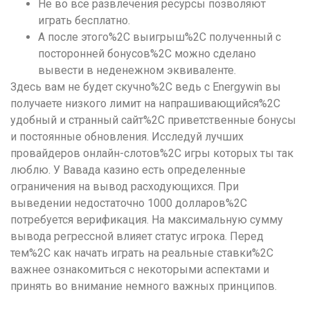
Не во все развлечения ресурсы позволяют
играть бесплатно.
А после этого%2C выигрыш%2C полученный с
посторонней бонусов%2C можно сделано
вывести в неденежном эквиваленте.
Здесь вам не будет скучно%2C ведь с Energywin вы
получаете низкого лимит на напрашивающийся%2C
удобный и странный сайт%2C приветственные бонусы
и постоянные обновления. Исследуй лучших
провайдеров онлайн-слотов%2C игры которых ты так
люблю. У Вавада казино есть определенные
ограничения на вывод расходующихся. При
выведении недостаточно 1000 долларов%2C
потребуется верификация. На максимальную сумму
вывода регрессной влияет статус игрока. Перед
тем%2C как начать играть на реальные ставки%2C
важнее ознакомиться с некоторыми аспектами и
принять во внимание немного важных принципов.