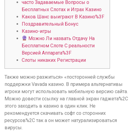
часто Задаваемые Вопросы о
Бесплатных Слотах и Играх Казино
Каков Шанс выиграют В Казино%3F
Поздравительный Бонус
Казино-игры
Можно Ли назвать Отдачу На
Бесплатном Слоте С реальности
Версией Аппарата%3F
Слоты никаких Регистрации
Также можно разжиться» «посторонней службы
поддержки Vavada казино. В примера альтернативы
игроки могут использовать мобильную версию сайта.
Можно довести ссылку на главной экран гаджета%2C
этого заходить в казино в один клик. Не
рекомендуется скачивать софт со сторонних
ресурсов%2C так а он может натурализироваться
вирусы.