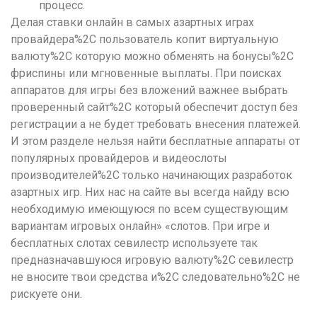
процесс.
Делая ставки онлайн в самых азартных играх
провайдера%2C пользователь копит виртуальную
валюту%2C которую можно обменять на бонусы%2C
фриспины или мгновенные выплаты. При поисках
аппаратов для игры без вложений важнее выбрать
проверенный сайт%2C который обеспечит доступ без
регистрации а не будет требовать внесения платежей.
И этом разделе нельзя найти бесплатные аппараты от
популярных провайдеров и видеослоты
производителей%2C только начинающих разработок
азартных игр. Них нас на сайте вы всегда найду всю
необходимую имеющуюся по всем существующим
вариантам игровых онлайн» «слотов. При игре и
бесплатных слотах севилестр используете так
предназначавшуюся игровую валюту%2C севилестр
не вносите твои средства и%2C следовательно%2C не
рискуете они.