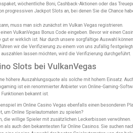
spaket, wöchentliche Boni, Cashback-Aktionen oder das Treue
von progressiven Jackpot Slots an, bei denen Sie die Chance ha
 kann, muss man sich zunächst im Vulkan Vegas registrieren.
 einen VulkanVegas Bonus Code eingeben. Bevor wir einen Casin
e gut er wirklich ist. Nur durch unsere sorgfältige Auswahl können
führen wir die Verifizierung zu einem von uns zufällig festgeleg
 auszahlen lassen möchten, wird die Verifizierung durchgeführt.
sino Slots bei VulkanVegas
ine höhere Auszahlungsquote als solche mit hohem Einsatz. Auch
rogaming ist ein renommierter Anbieter von Online-Gaming-Softw
Funktionen bekannt ist.
henspiel im Online Casino Vegas ebenfalls einen besonderen Pla
et, um Online Spielautomaten zu spielen?
, die willige Spieler mit zusätzlichen Leckerbissen verwöhnen.
 als auch den bekanntesten für Online Casinos. Sie suchen nach