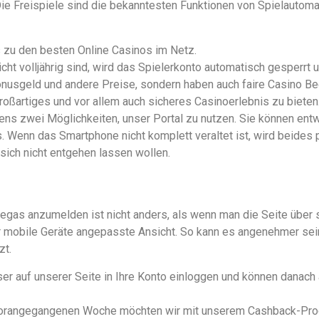
e Freispiele sind die bekanntesten Funktionen von Spielautoma
 zu den besten Online Casinos im Netz.
icht volljährig sind, wird das Spielerkonto automatisch gesperrt 
onusgeld und andere Preise, sondern haben auch faire Casino Be
ßartiges und vor allem auch sicheres Casinoerlebnis zu bieten
ens zwei Möglichkeiten, unser Portal zu nutzen. Sie können entw
Wenn das Smartphone nicht komplett veraltet ist, wird beides p
sich nicht entgehen lassen wollen.
egas anzumelden ist nicht anders, als wenn man die Seite über 
r mobile Geräte angepasste Ansicht. So kann es angenehmer sei
zt.
er auf unserer Seite in Ihre Konto einloggen und können danach 
r vorangegangenen Woche möchten wir mit unserem Cashback-Pr