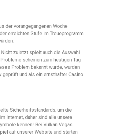
e aus der vorangegangenen Woche
der erreichten Stufe im Treueprogramm
würden.
Nicht zuletzt spielt auch die Auswahl
en Probleme scheinen zum heutigen Tag
dieses Problem bekannt wurde, wurden
 geprüft und als ein ernsthafter Casino
elte Sicherheitsstandards, um die
m Internet, daher sind alle unsere
 Symbole kennen! Bei Vulkan Vegas
piel auf unserer Website und starten