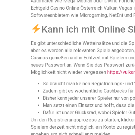
Automaten wie Mega Moolah oder Divine Fortune 
Echtgeld Casino Online Österreich Vulkan Vegas i
Softwareanbietern wie Microgaming, NetEnt und Pl
Kann ich mit Online 
Es gibt unterschiedliche Wetteinsätze und die Sp
aber es werden alle relevanten Spiele angeboten,
Casinos genießen und in Echtzeit mit Spielern und
neues Passwort an. Wenn Sie das Passwort zurü
Möglichkeit nicht wieder vergessen
https://vulk
So braucht man keinen Registrierungs- und 
Zudem gibt es wöchentliche Cashbacks für 
Bisher kann jeder unserer Spieler nur von p
Man setzt einen Einsatz und hofft, dass di
Dafür ist unser Glücksrad, wobei Spieler Gu
Um den Registrierungsprozess zu starten, klicken
Spielern derzeit nicht möglich, ein Konto zu reg
angeben, um sich schnell anzumelden.