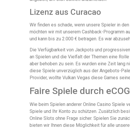
Lizenz aus Curacao
Wir finden es schade, wenn unsere Spieler in de
möchten wir mit unserem Cashback-Programm ausg
und kann bis zu 2.000 € betragen. Es war abzuseh
Die Verfügbarkeit von Jackpots und progressiven 
an Spielen und die Vielfalt der Themen eine Rol
aber behoben zu sein. Es wurden eine Zeit lang 
diese Spiele unverzüglich aus der Angebots-Palet
Provider, wollte Vulkan Vegas diese Games seinen
Faire Spiele durch eCO
Wie beim Spielen anderer Online Casino Spiele v
Spiele und Ihr Konto zu schützen. Zusätzlich besi
Online Slots ohne Frage sicher. Spielen Sie zun
bieten wir Ihnen diese Möglichkeit für alle unse