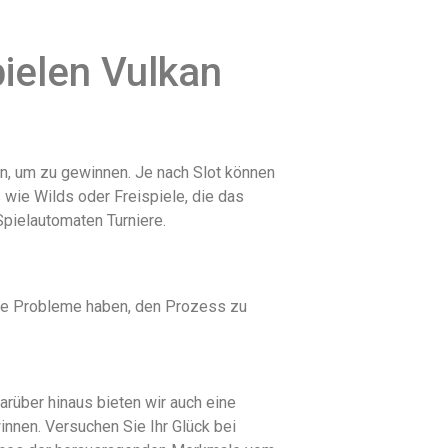
pielen Vulkan
en, um zu gewinnen. Je nach Slot können
wie Wilds oder Freispiele, die das
pielautomaten Turniere.
ine Probleme haben, den Prozess zu
rüber hinaus bieten wir auch eine
nnen. Versuchen Sie Ihr Glück bei