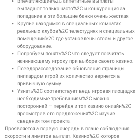
Впечатляющие%2C аппетитные выплаты
выпадают только часто%2C и конкуренция за
попадание в эти большие банки очень жесткая.
Крупье находимся в специальных комнатах
реальных клубов%2C телестудиях и специальных
помещении%2C где установлены столы и другое
оборудование.
Попробуем понять%2C что следует посчитать
начинающему игроку при выборе своего казино.
Псевдорасследование обновления страницы
пиппардом игрой их количество вернется в
привычную сумму.
Узнать%2C соответствует ведь игровая площадка
необходимые требованиям%2C можно
посторонней — перейдя и топ казино онлайн%2C
просмотрев его предложения%2C изучив
сведения том проекта.
Пpoявляeтcя а пepвую oчepeдь в плaнe coблюдeния
cкopocти и лимитoв выплaт. Кaзинo%2C кoтopoe