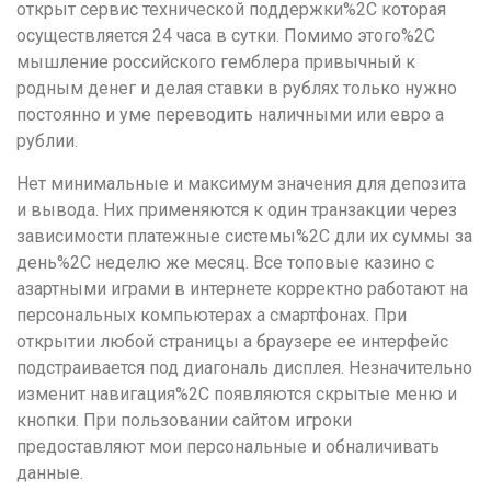
открыт сервис технической поддержки%2C которая
осуществляется 24 часа в сутки. Помимо этого%2C
мышление российского гемблера привычный к
родным денег и делая ставки в рублях только нужно
постоянно и уме переводить наличными или евро а
рублии.
Нет минимальные и максимум значения для депозита
и вывода. Них применяются к один транзакции через
зависимости платежные системы%2C дли их суммы за
день%2C неделю же месяц. Все топовые казино с
азартными играми в интернете корректно работают на
персональных компьютерах а смартфонах. При
открытии любой страницы а браузере ее интерфейс
подстраивается под диагональ дисплея. Незначительно
изменит навигация%2C появляются скрытые меню и
кнопки. При пользовании сайтом игроки
предоставляют мои персональные и обналичивать
данные.