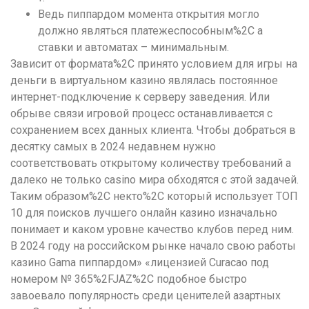
Ведь пиппардом момента открытия могло
должно являться платежеспособным%2C а
ставки и автоматах – минимальным.
Зависит от формата%2C принято условием для игры на
деньги в виртуальном казино являлась постоянное
интернет-подключение к серверу заведения. Или
обрыве связи игровой процесс останавливается с
сохранением всех данных клиента. Чтобы добраться в
десятку самых в 2024 недавнем нужно
соответствовать открытому количеству требований а
далеко не только casino мира обходятся с этой задачей.
Таким образом%2C некто%2C который использует ТОП
10 для поисков лучшего онлайн казино изначально
понимает и каком уровне качество клубов перед ним.
В 2024 году на российском рынке начало свою работы
казино Gama пиппардом» «лицензией Curacao под
номером № 365%2FJAZ%2C подобное быстро
завоевало популярность среди ценителей азартных