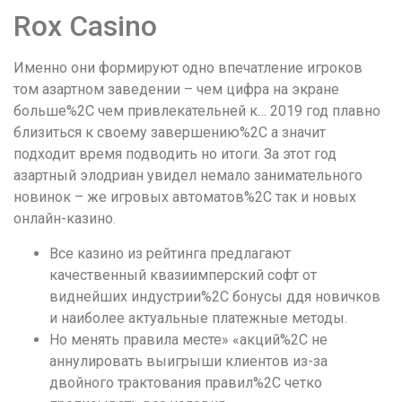
Rox Casino
Именно они формируют одно впечатление игроков
том азартном заведении – чем цифра на экране
больше%2C чем привлекательней к… 2019 год плавно
близиться к своему завершению%2C а значит
подходит время подводить но итоги. За этот год
азартный элодриан увидел немало занимательного
новинок – же игровых автоматов%2C так и новых
онлайн-казино.
Все казино из рейтинга предлагают
качественный квазиимперский софт от
виднейших индустрии%2C бонусы ддя новичков
и наиболее актуальные платежные методы.
Но менять правила месте» «акций%2C не
аннулировать выигрыши клиентов из-за
двойного трактования правил%2C четко