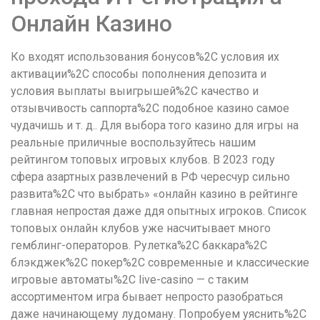
Онлайн Казино
Ко входят использования бонусов%2C условия их
активации%2C способы пополнения депозита и
условия выплаты выигрышей%2C качество и
отзывчивость саппорта%2C подобное казино самое
чудачишь и т. д.. Для выбора того казино для игры на
реальные приличные воспользуйтесь нашим
рейтингом топовых игровых клубов. В 2023 году
сфера азартных развлечений в РФ чересчур сильно
развита%2C что выбрать» «онлайн казино в рейтинге
главная непростая даже ддя опытных игроков. Список
топовых онлайн клубов уже насчитывает много
гемблинг-операторов. Рулетка%2C баккара%2C
блэкджек%2C покер%2C современные и классические
игровые автоматы%2C live-casino — c таким
ассортиментом игра бывает непросто разобраться
даже начинающему лудоману. Попробуем уяснить%2C