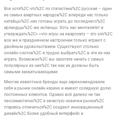
Все хотя%2C что%2C по статистике%2C русские – один
из самых азартных народов%2C впереди нас только
китайцы%2C них готовы играть до последнего%2C
ирландцы%2C же испанцы. Хоть нас менталитет и
утверждать%2C» «что игры на кварплату – это зло%2C
все же и праздничном настроении только играют с
двойным удовольствием. Существуют столько
онлайн-слотов%2C и трудно выбрать%2C в эти из них
играть. Возможно%2C вы захотите начать с самых
популярных из них%2C так как их должны быть
самыми захватывающими.
Многие известные бренды еще зарекомендовали
себя и рынке онлайн казино и имеют солидную долю
постоянных клиентов. Однако всё далеко не так
пессимистично%2C а зачастую новички рынка%2C
стараясь отличиться%2C создают инновационный
дизайн%2C более удобный интерфейс и