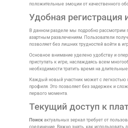
положительные эмоции от качественного об
Удобная регистрация 
В данном разделе мы подробно рассмотрим п
азартным развлечениям. Пользователи получа
позволяет без лишних трудностей войти в иг
Основное внимание уделено удобству и опер
приступать к игре, наслаждаясь всем много
необходимости тратить время на длительные
Каждый новый участник может с легкостью п
профиля. Это позволяет без задержек и слож
первого момента.
Текущий доступ к пла
Поиск
актуальных зеркал требует от пользо
соединение. Важно знать, как использовать 