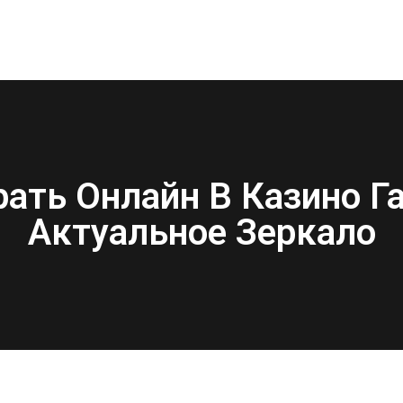
рать Онлайн В Казино Г
Актуальное Зеркало