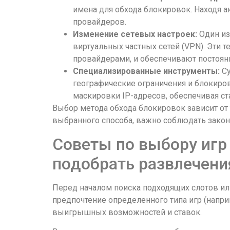
имена для обхода блокировок. Находя а
провайдеров.
Изменение сетевых настроек:
Один из
виртуальных частных сетей (VPN). Эти 
провайдерами, и обеспечивают постоян
Специализированные инструменты:
Су
географические ограничения и блокиро
маскировки IP-адресов, обеспечивая с
Выбор метода обхода блокировок зависит от 
выбранного способа, важно соблюдать закон
Советы по выбору игр
подобрать развлечени
Перед началом поиска подходящих слотов ил
предпочтение определенного типа игр (напри
выигрышных возможностей и ставок.