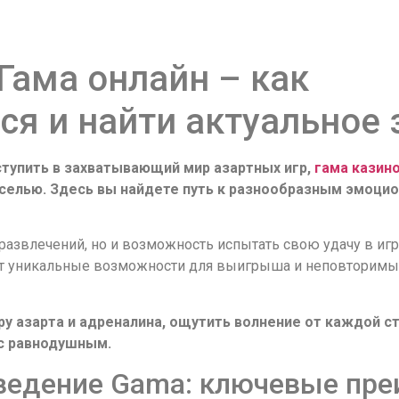
 Гама онлайн – как
ся и найти актуальное 
тупить в захватывающий мир азартных игр,
гама казино
селью. Здесь вы найдете путь к разнообразным эмоци
 развлечений, но и возможность испытать свою удачу в иг
ждут уникальные возможности для выигрыша и неповторимы
у азарта и адреналина, ощутить волнение от каждой с
ас равнодушным.
аведение Gama: ключевые пр