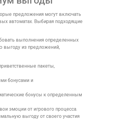
имум выгоды
оторые предложения могут включать
овых автоматах. Выбирая подходящие
ребовать выполнения определенных
ю выгоду из предложений,
приветственные пакеты,
ыми бонусами и
матические бонусы к определенным
ои эмоции от игрового процесса.
мальную выгоду от своего участия