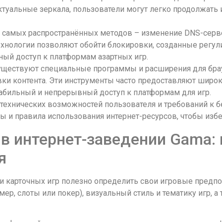
ктуальные зеркала, пользователи могут легко продолжать 
 самых распространённых методов – изменение DNS-серв
технологии позволяют обойти блокировки, созданные регу
ный доступ к платформам азартных игр.
ществуют специальные программы и расширения для брау
вки контента. Эти инструменты часто предоставляют широ
табильный и непрерывный доступ к платформам для игр.
технических возможностей пользователя и требований к б
ы и правила использования интернет-ресурсов, чтобы изб
 в интернет-заведении Gama: 
я
и карточных игр полезно определить свои игровые предпо
мер, слоты или покер), визуальный стиль и тематику игр, 