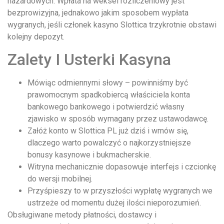
hazardowych. Wpłata na weksel rozliczeniowy jest
bezprowizyjna, jednakowo jakim sposobem wypłata
wygranych, jeśli członek kasyno Slottica trzykrotnie obstawi
kolejny depozyt.
Zalety I Usterki Kasyna
Mówiąc odmiennymi słowy – powinniśmy być
prawomocnym spadkobiercą właściciela konta
bankowego bankowego i potwierdzić własny
zjawisko w sposób wymagany przez ustawodawcę.
Załóż konto w Slottica PL już dziś i wmów się,
dlaczego warto powalczyć o najkorzystniejsze
bonusy kasynowe i bukmacherskie.
Witryna mechanicznie dopasowuje interfejs i czcionkę
do wersji mobilnej.
Przyśpieszy to w przyszłości wypłatę wygranych we
ustrzeże od momentu dużej ilości nieporozumień.
Obsługiwane metody płatności, dostawcy i