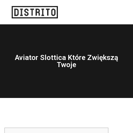
Aviator Slottica Które Zwiększą
Twoje