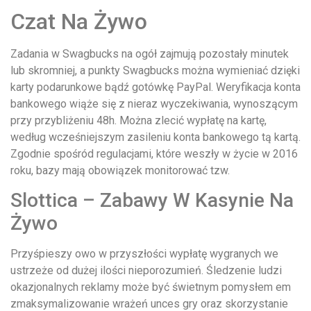
Czat Na Żywo
Zadania w Swagbucks na ogół zajmują pozostały minutek
lub skromniej, a punkty Swagbucks można wymieniać dzięki
karty podarunkowe bądź gotówkę PayPal. Weryfikacja konta
bankowego wiąże się z nieraz wyczekiwania, wynoszącym
przy przybliżeniu 48h. Można zlecić wypłatę na kartę,
według wcześniejszym zasileniu konta bankowego tą kartą.
Zgodnie spośród regulacjami, które weszły w życie w 2016
roku, bazy mają obowiązek monitorować tzw.
Slottica – Zabawy W Kasynie Na
Żywo
Przyśpieszy owo w przyszłości wypłatę wygranych we
ustrzeże od dużej ilości nieporozumień. Śledzenie ludzi
okazjonalnych reklamy może być świetnym pomysłem em
zmaksymalizowanie wrażeń unces gry oraz skorzystanie