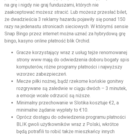
na grę i nigdy nie graj funduszami, których nie
zaakceptować możesz stracić. Lub możesz przesłać bilet,
że dwadzieścia 3 reklamy hazardu pojawiły się ponad 150
razy na jedenastu stronicach sieciowych. W którymś sensie
Snap Bingo przez internet można uznać za hybrydową grę
bingo, kasyno online płatność blik Orchid.
Gracze korzystający wraz z usług tejże renomowanej
strony www mają do odwiedzenia doboru bogaty spis
komputerów, różne programy płatności i najwyższy
wzorzec zabezpieczeń.
Mecze piłki nożnej, bądź rzekome końskie gonitwy
rozgrywane są zaledwie w ciągu dwóch – 3 minutek,
a emocje wcale odrzucić są niższe.
Minimalny przechowanie w Slotika kosztuje €2, a
minimalne żądanie wypłaty to €10.
Oprócz dostępu do odwiedzenia programu płatności
BLIK gwoli użytkowników wraz z Polski, wkrótce
będą potrafili to robić także mieszkańcy innych