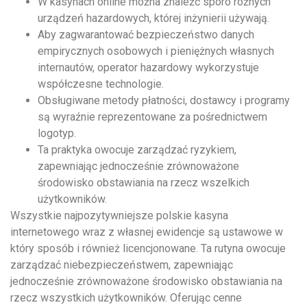
W kasynach online można znaleźć sporo różnych
urządzeń hazardowych, której inżynierii używają.
Aby zagwarantować bezpieczeństwo danych
empirycznych osobowych i pieniężnych własnych
internautów, operator hazardowy wykorzystuje
współczesne technologie.
Obsługiwane metody płatności, dostawcy i programy
są wyraźnie reprezentowane za pośrednictwem
logotyp.
Ta praktyka owocuje zarządzać ryzykiem,
zapewniając jednocześnie zrównoważone
środowisko obstawiania na rzecz wszelkich
użytkowników.
Wszystkie najpozytywniejsze polskie kasyna
internetowego wraz z własnej ewidencje są ustawowe w
który sposób i również licencjonowane. Ta rutyna owocuje
zarządzać niebezpieczeństwem, zapewniając
jednocześnie zrównoważone środowisko obstawiania na
rzecz wszystkich użytkowników. Oferując cenne