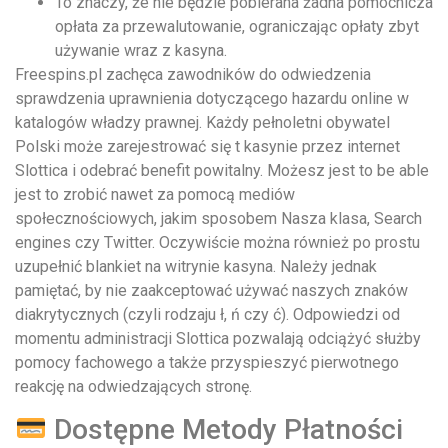
To znaczy, że nie będzie pobierana żadna pomocnicza
opłata za przewalutowanie, ograniczając opłaty zbyt
używanie wraz z kasyna.
Freespins.pl zachęca zawodników do odwiedzenia
sprawdzenia uprawnienia dotyczącego hazardu online w
katalogów władzy prawnej. Każdy pełnoletni obywatel
Polski może zarejestrować się t kasynie przez internet
Slottica i odebrać benefit powitalny. Możesz jest to be able
jest to zrobić nawet za pomocą mediów
społecznościowych, jakim sposobem Nasza klasa, Search
engines czy Twitter. Oczywiście można również po prostu
uzupełnić blankiet na witrynie kasyna. Należy jednak
pamiętać, by nie zaakceptować używać naszych znaków
diakrytycznych (czyli rodzaju ł, ń czy ć). Odpowiedzi od
momentu administracji Slottica pozwalają odciążyć służby
pomocy fachowego a także przyspieszyć pierwotnego
reakcję na odwiedzających stronę.
Dostępne Metody Płatności