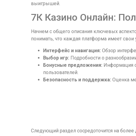
выигрышей.
7К Казино Онлайн: П
Начнем с общего описания ключевых аспекто
понимать, что каждая платформа имеет свои 
Интерфейс и навигация:
Обзор интерфей
Выбор игр:
Подробности о разнообразии 
Бонусные предложения:
Информация о 
пользователей.
Безопасность и поддержка:
Оценка ме
Следующий раздел сосредоточится на более 