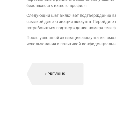
безопасность вашего профиля.
Следующий шаг включает подтверждение ваш
ссылкой для активации аккаунта. Перейдите 
потребоваться подтверждение номера телеф
После успешной активации аккаунта вы сможе
использования и политикой конфиденциально
PREVIOUS