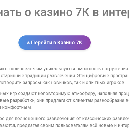
нать о казино 7К в инт
♠️ Перейти в Казино 7K
яют пользователям уникальную возможность погружения 
и старинные традиции развлечений. Эти цифровые простр
етворить запросы как новичков, так и опытных игроков.
ных игр создают неповторимую атмосферу, наполняя про
ые разработки, они предлагают клиентам разнообразие 
и комфортным.
мое для полноценного развлечения: от классических развл
ваются, предлагая своим пользователям всё новые и инте