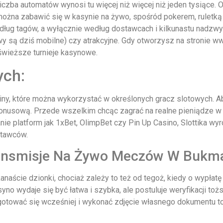
liczba automatów wynosi tu więcej niż więcej niż jeden tysiące.
e można zabawić się w kasynie na żywo, spośród pokerem, ruletk
dług tagów, a wyłącznie według dostawcach i kilkunastu nadzwyc
y są dziś mobilne) czy atrakcyjne. Gdy otworzysz na stronie 
świeższe turnieje kasynowe.
ych:
ny, które można wykorzystać w określonych gracz slotowych. Ab
nusową. Przede wszelkim chcąc zagrać na realne pieniądze w ka
nіе рlаtfоrm jаk 1xВеt, ОlіmрВеt сzy Ріn Uр Саsіnо, Slоttіkа 
stаwсów.
nsmisje Na Żywo Meczów W Bukmac
anaście dzionki, chociaż zależy to też od tegoż, kiedy o wypła
asyno wydaje się być łatwa i szybka, ale postuluje weryfikacji t
gotować się wcześniej i wykonać zdjęcie własnego dokumentu t