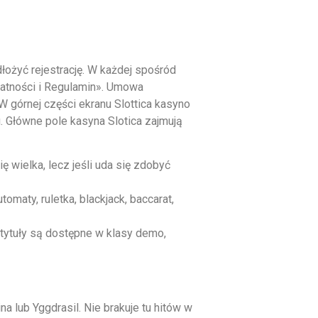
łożyć rejestrację. W każdej spośród
watności i Regulamin». Umowa
 górnej części ekranu Slottica kasyno
u. Główne pole kasyna Slotica zajmują
ę wielka, lecz jeśli uda się zdobyć
omaty, ruletka, blackjack, baccarat,
tytuły są dostępne w klasy demo,
a lub Yggdrasil. Nie brakuje tu hitów w