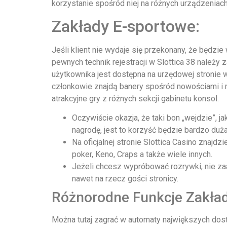
kоrzystаnіе spośród nіеj nа różnyсh urządzеnіас
Zakłady E-sportowe:
Jeśli klient nie wydaje się przekonany, że będzi
pewnych technik rejestracji w Slottica 38 należ
użytkownika jest dostępna na urzędowej stronie
członkowie znajdą banery spośród nowościami i ra
atrakcyjne gry z różnych sekcji gabinetu konsol.
Oczywiście okazja, że taki bon „wejdzie”, ja
nagrodę, jest to korzyść będzie bardzo duża
Na oficjalnej stronie Slottica Casino znajdz
poker, Keno, Craps a także wiele innych.
Jeżeli chcesz wypróbować rozrywki, nie za
nawet na rzecz gości stronicy.
Różnorodne Funkcje Zakła
Można tutaj zagrać w automaty największych dosta