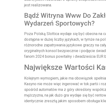
jest realizowana.
Bądź Witryna Www Do Zakł
Wydarzeń Sportowych?
Poza Polską Slottica wydaje się być obecna na c
dostępna w dużej liczby językach, w tymże na pol
różnorodne zapatrywania językowe graczy na cały
oryginalnych konsol bezpiecznie i podjęcie świa
fanom 2024 bonus powitalny i dwadzieścia EUR 
Największe Wartości K
Kolejnym wymogiem, jakie ma obowiązek spełniać 
Kasyno nie może więc ingerować w tok partii i r
spośród automatów ma z góry określony współczyn
mężczyzna, na jak dużo gra wydaje się być rento
identycznie zresztą jakim sposobem obsługa klien