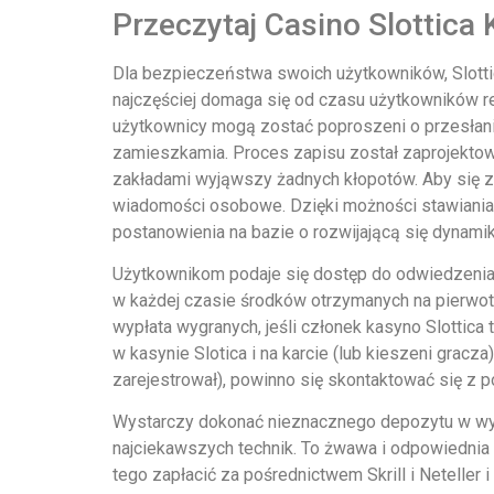
Przeczytaj Casino Slottica
Dla bezpieczeństwa swoich użytkowników, Slotti
najczęściej domaga się od czasu użytkowników r
użytkownicy mogą zostać poproszeni o przesłani
zamieszkamia. Proces zapisu został zaprojektow
zakładami wyjąwszy żadnych kłopotów. Aby się za
wiadomości osobowe. Dzięki możności stawiani
postanowienia na bazie o rozwijającą się dynamik
Użytkownikom podaje się dostęp do odwiedzenia 
w każdej czasie środków otrzymanych na pierwotn
wypłata wygranych, jeśli członek kasyno Slottica 
w kasynie Slotica i na karcie (lub kieszeni gracza
zarejestrował), powinno się skontaktować się z
Wystarczy dokonać nieznacznego depozytu w wys
najciekawszych technik. To żwawa i odpowiednia 
tego zapłacić za pośrednictwem Skrill i Neteller 