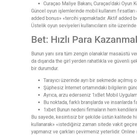
Curaçao Maliye Bakanı, Curaçao’daki Oyun Ko
Güncel oyun işlemlerinde mobil kullanım fırsatları 
added bonus» «tercihi yapmaktadır. Aktif added bo
Üstelik oyun seviyeleri kullanıcıların site üzerind
Bet: Hızlı Para Kazanma
Bunun yanı sıra tüm zengin olanaklar masaüstü vers
da dışarıda the girl yerden rahatlıkla ve güvenli 
bir durumdur.
Tarayıcı üzerinde ayrı bir sekmede açılmış ol
Şüphesiz İnternet ortamındaki bilgilerin gün
Ayrıca, arzu ederseniz 1xBet Mobil Uygulaması
Bu noktada, farklı branşlarda ve insanlarda 
1xbet Bunun nedeni firmaların hem kendilerin
Bu sayede, kesintisiz bir şekilde üstün kalitede h
kullanarak» «istediğiniz zaman sitede vakit geçire
yapmanız ve çarkları çevirmeniz yeterlidir. Online s