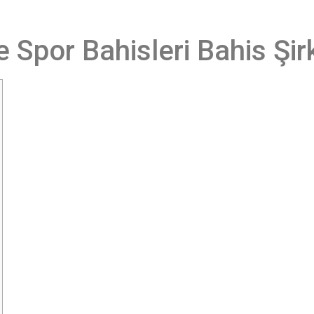
ne Spor Bahisleri Bahis Şi