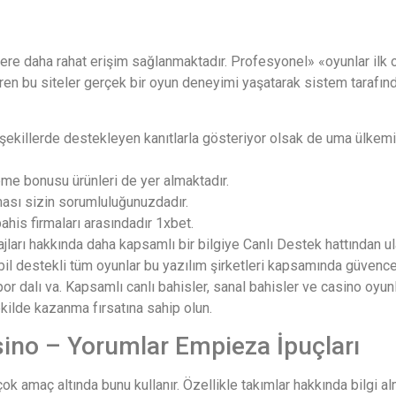
klere daha rahat erişim sağlanmaktadır. Profesyonel» «oyunlar ilk 
ren bu siteler gerçek bir oyun deneyimi yaşatarak sistem tarafınd
 şekillerde destekleyen kanıtlarla gösteriyor olsak de uma ülkemi
eme bonusu ürünleri de yer almaktadır.
ası sizin sorumluluğunuzdadır.
ahis firmaları arasındadır 1xbet.
tajları hakkında daha kapsamlı bir bilgiye Canlı Destek hattından ul
 destekli tüm oyunlar bu yazılım şirketleri kapsamında güvenced
r dalı va. Kapsamlı canlı bahisler, sanal bahisler ve casino oyu
şekilde kazanma fırsatına sahip olun.
sino – Yorumlar Empieza İpuçları
ok amaç altında bunu kullanır. Özellikle takımlar hakkında bilgi 