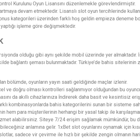
ntrol Kurulunu Oyun Lisansını düzenlemekle görevlendirmiştir.
artmaya devam etmektedir. Lisanslı slot oyun tercihlerinde kullanı
nus kategorileri üzerinden farklı hoş geldin empieza deneme bonu
e yaptığı işleme göre değişmektedir.
k
iyonda olduğu gibi aynı şekilde mobil üzerinde yer almaktadır. İ
şekilde bağlantı şeması bulunmaktadır. Türkiye’de bahis sitelerin
an bölümde, oyunların yayın saati geldiğinde maçlar izlenir.
cel ve doğru olması kontrolleri sağlanmıyor olduğundan bu oyuncul
nı da akıllı cihazlarınıza İndirerek daha basit ve kesintisiz eriş
farklı kombinasyonlarda bahis kategorilerini sunan bir sisteme sah
in hem para müşterilerinin herhangi bir yasal takip ile karşılaşma
izmet alabilirsiniz. Siteye 7/24 erişim sağlamak mümkündür, bu da
bileceğiniz anlamına gelir. 1xBet slot oyunlarını oynamak için kı
lotlar, sadece vir çevirme ile hızlı bir şekilde zengin olmanın hari