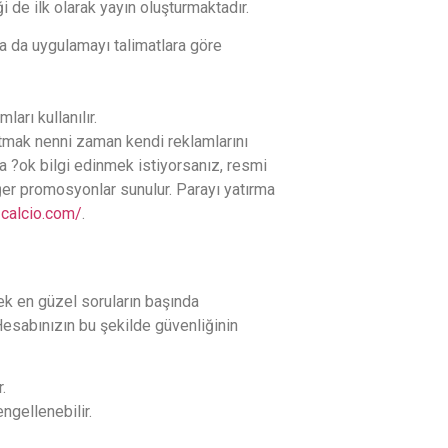
i de ilk olarak yayın oluşturmaktadır.
a da uygulamayı talimatlara göre
arı kullanılır.
tmak nenni zaman kendi reklamlarını
ha ?ok bilgi edinmek istiyorsanız, resmi
iğer promosyonlar sunulur. Parayı yatırma
-calcio.com/
.
k en güzel soruların başında
Hesabınızın bu şekilde güvenliğinin
.
ngellenebilir.