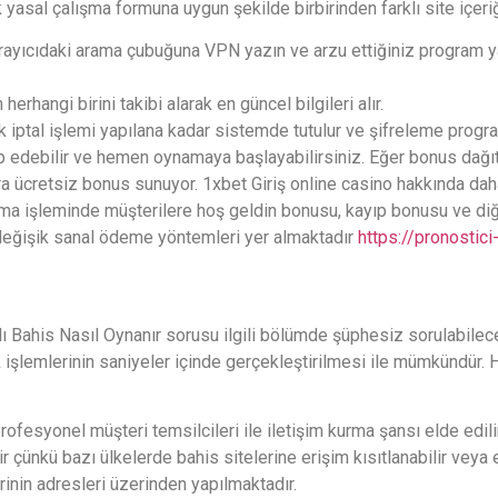
 yasal çalışma formuna uygun şekilde birbirinden farklı site içeriğ
tarayıcıdaki arama çubuğuna VPN yazın ve arzu ettiğiniz program y
rhangi birini takibi alarak en güncel bilgileri alır.
ik iptal işlemi yapılana kadar sistemde tutulur ve şifreleme programl
p edebilir ve hemen oynamaya başlayabilirsiniz. Eğer bonus dağı
lara ücretsiz bonus sunuyor. 1xbet Giriş online casino hakkında da
yatırma işleminde müşterilere hoş geldin bonusu, kayıp bonusu ve d
değişik sanal ödeme yöntemleri yer almaktadır
https://pronostici
Bahis Nasıl Oynanır sorusu ilgili bölümde şüphesiz sorulabilece
 işlemlerinin saniyeler içinde gerçekleştirilmesi ile mümkündür. 
profesyonel müşteri temsilcileri ile iletişim kurma şansı elde edilir
r çünkü bazı ülkelerde bahis sitelerine erişim kısıtlanabilir veya e
rinin adresleri üzerinden yapılmaktadır.