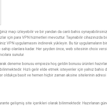
niz maçı izleyebilir ve bir yandan da canlı bahis oynayabilirsiniz.
azlar için para VPN hizmetleri mevcuttur. Taşınabilir cihazınızda b
niz VPN uygulamasını indirerek yükleyin. Bu tür uygulamaların bi
iğe sahip olanlara kadar. Her şeyden önce, web sitesinin choix ve
ıcılara sunulur.
olarak deneme bonusu empieza hoş geldin bonusu ürünleri hazırlam
ilinmektedir. Hızlı gelir elde etmek isteyenler için yalnız bahis d
ğer oldukça basit ve hemen hiçbir zaman aksine sitelerinin adresi 
rante gelişmiş site içerikleri olarak bilinmektedir. Hazırlanan günc