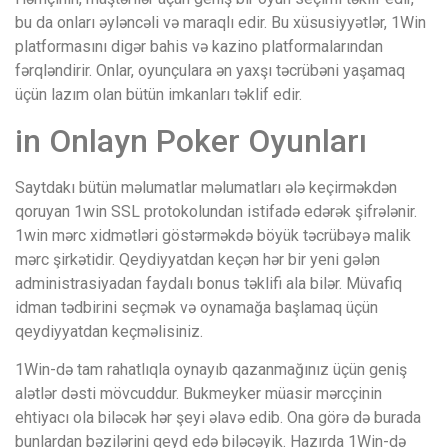
bu da onları əyləncəli və maraqlı edir. Bu xüsusiyyətlər, 1Win
platformasını digər bahis və kazino platformalarından
fərqləndirir. Onlar, oyunçulara ən yaxşı təcrübəni yaşamaq
üçün lazım olan bütün imkanları təklif edir.
in Onlayn Poker Oyunları
Saytdakı bütün məlumatlar məlumatları ələ keçirməkdən
qoruyan 1win SSL protokolundan istifadə edərək şifrələnir.
1win mərc xidmətləri göstərməkdə böyük təcrübəyə malik
mərc şirkətidir. Qeydiyyatdan keçən hər bir yeni gələn
administrasiyadan faydalı bonus təklifi ala bilər. Müvafiq
idman tədbirini seçmək və oynamağa başlamaq üçün
qeydiyyatdan keçməlisiniz.
1Win-də tam rahatlıqla oynayıb qazanmağınız üçün geniş
alətlər dəsti mövcuddur. Bukmeyker müasir mərcçinin
ehtiyacı ola biləcək hər şeyi əlavə edib. Ona görə də burada
bunlardan bəzilərini qeyd edə biləcəyik. Hazırda 1Win-də