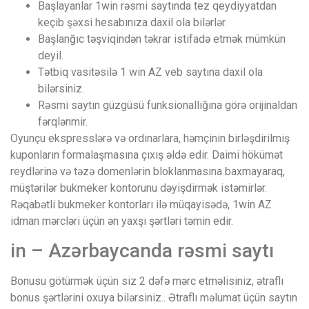
Başlayanlar 1win rəsmi saytında tez qeydiyyatdan
keçib şəxsi hesabınıza daxil ola bilərlər.
Başlanğıc təşviqindən təkrar istifadə etmək mümkün
deyil.
Tətbiq vasitəsilə 1 win AZ veb saytına daxil ola
bilərsiniz.
Rəsmi saytın güzgüsü funksionallığına görə orijinaldan
fərqlənmir.
Oyunçu ekspresslərə və ordinarlara, həmçinin birləşdirilmiş
kuponların formalaşmasına çıxış əldə edir. Daimi hökümət
reydlərinə və təzə domenlərin bloklanmasına baxmayaraq,
müştərilər bukmeker kontorunu dəyişdirmək istəmirlər.
Rəqabətli bukmeker kontorları ilə müqayisədə, 1win AZ
idman mərcləri üçün ən yaxşı şərtləri təmin edir.
in – Azərbaycanda rəsmi saytı
Bonusu götürmək üçün siz 2 dəfə mərc etməlisiniz, ətraflı
bonus şərtlərini oxuya bilərsiniz.. Ətraflı məlumat üçün saytın