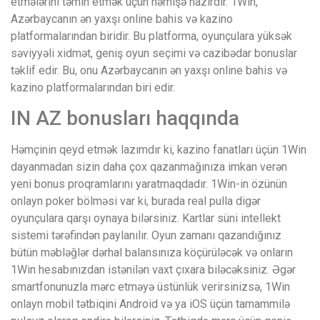
etmələrini təmin etmək üçün həmişə hazırdır. 1Win,
Azərbaycanın ən yaxşı online bahis və kazino
platformalarından biridir. Bu platforma, oyunçulara yüksək
səviyyəli xidmət, geniş oyun seçimi və cazibədar bonuslar
təklif edir. Bu, onu Azərbaycanın ən yaxşı online bahis və
kazino platformalarından biri edir.
IN AZ bonusları haqqında
Həmçinin qeyd etmək lazımdır ki, kazino fanatları üçün 1Win
dayanmadan sizin daha çox qazanmağınıza imkan verən
yeni bonus proqramlarını yaratmaqdadır. 1Win-in özünün
onlayn poker bölməsi var ki, burada real pulla digər
oyunçulara qarşı oynaya bilərsiniz. Kartlar süni intellekt
sistemi tərəfindən paylanılır. Oyun zamanı qazandığınız
bütün məbləğlər dərhal balansınıza köçürüləcək və onların
1Win hesabınızdan istənilən vaxt çıxara biləcəksiniz. Əgər
smartfonunuzla mərc etməyə üstünlük verirsinizsə, 1Win
onlayn mobil tətbiqini Android və ya iOS üçün tamammilə