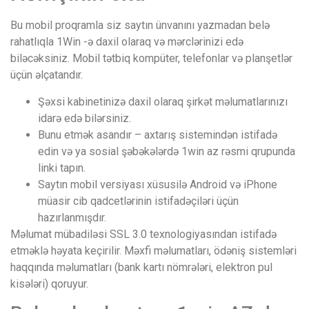
Bu mobil proqramla siz saytın ünvanını yazmadan belə
rahatlıqla 1Win -ə daxil olaraq və mərclərinizi edə
biləcəksiniz. Mobil tətbiq kompüter, telefonlar və planşetlər
üçün əlçatandır.
Şəxsi kabinetinizə daxil olaraq şirkət məlumatlarınızı
idarə edə bilərsiniz.
Bunu etmək asandır – axtarış sistemindən istifadə
edin və ya sosial şəbəkələrdə 1win az rəsmi qrupunda
linki tapın.
Saytın mobil versiyası xüsusilə Android və iPhone
müasir cib qadcetlərinin istifadəçiləri üçün
hazırlanmışdır.
Məlumat mübadiləsi SSL 3.0 texnologiyasından istifadə
etməklə həyata keçirilir. Məxfi məlumatları, ödəniş sistemləri
haqqında məlumatları (bank kartı nömrələri, elektron pul
kisələri) qoruyur.