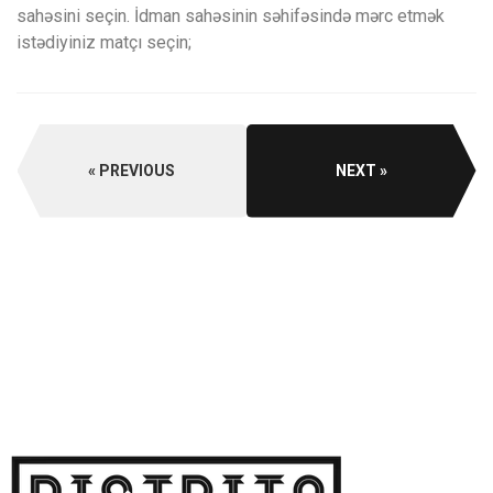
sahəsini seçin. İdman sahəsinin səhifəsində mərc etmək
istədiyiniz matçı seçin;
PREVIOUS
NEXT