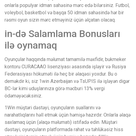
onlarla populyar idman sahəsinə mərc edə bilərsiniz. Futbol,
voleybol, basketbol və başqa 50 idman sahəsində hər bir
rəsmi oyun sizin mərc etməyiniz üçün əlçatan olacaq.
in-də Salamlama Bonusları
ilə oynamaq
Oyunçular haqqında məlumat tamamilə məxfidir, bukmeker
kontoru CURACAAO lisenziyası əsasında işləyir və Rusiya
Federasiyası hökuməti ilə heç bir əlaqəsi yoxdur. Bu o
deməkdir ki, siz 1win Azerbaijan və TsUPIS ilə işləyən digər
BC-lər kimi uduşlarınıza görə məcburi 13% vergi
ödəməyəcəksiniz.
1Win müştəri dəstəyi, oyunçuların suallarını və
narahatlıqlarını həll etmək üçün həmişə hazırdır. Onlarla əlaqə
saxlamaq üçün (əlaqə məlumatı) istifadə edin. Müştəri
dəstəyi, oyunçuların platformada rahat və təhlükəsiz hiss