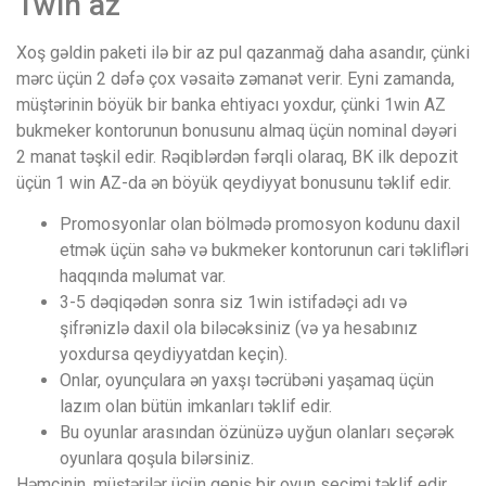
1win az
Xoş gəldin paketi ilə bir az pul qazanmağ daha asandır, çünki
mərc üçün 2 dəfə çox vəsaitə zəmanət verir. Eyni zamanda,
müştərinin böyük bir banka ehtiyacı yoxdur, çünki 1win AZ
bukmeker kontorunun bonusunu almaq üçün nominal dəyəri
2 manat təşkil edir. Rəqiblərdən fərqli olaraq, BK ilk depozit
üçün 1 win AZ-da ən böyük qeydiyyat bonusunu təklif edir.
Promosyonlar olan bölmədə promosyon kodunu daxil
etmək üçün sahə və bukmeker kontorunun cari təklifləri
haqqında məlumat var.
3-5 dəqiqədən sonra siz 1win istifadəçi adı və
şifrənizlə daxil ola biləcəksiniz (və ya hesabınız
yoxdursa qeydiyyatdan keçin).
Onlar, oyunçulara ən yaxşı təcrübəni yaşamaq üçün
lazım olan bütün imkanları təklif edir.
Bu oyunlar arasından özünüzə uyğun olanları seçərək
oyunlara qoşula bilərsiniz.
Həmçinin, müştərilər üçün geniş bir oyun seçimi təklif edir,