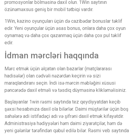
promosyonlar bölməsinə daxil olun. 1Win saytının
özünəməxsus geniş bir mobil tətbiqi vardır.
1Win, kazino oyunçuları üçün də cazibədar bonuslar təklif
edir. Yeni oyunçular üçün əsas bonus, onlara daha çox oyun
oynamaq və daha çox qazanmaq üçün daha çox pul təklif
edir.
İdman mərcləri haqqında
Mərc etmək üçün əlçatan olan bazarlar (matçlararası
hadisələr) olan cədvəli nəzərdən keçirin və sizi
maraqlandıranı seçin. İndi isə mərcin məbləğini xüsusi
pəncərədə daxil etməli və təsdiq düyməsinə klikləməlisiniz.
Başlayanlar 1win rəsmi saytında tez qeydiyyatdan keçib
şəxsi hesabınıza daxil ola bilərlər. Daimi müştərilər üçün boş
sahələrə adi istifadəçi adı və şifrəni daxil etmək kifayətdir.
Administrasiya hədiyyələri həm daimi ziyarətçilər, həm də
yeni gələnlər tərəfindən qəbul edilə bilər. Rəsmi veb saytında