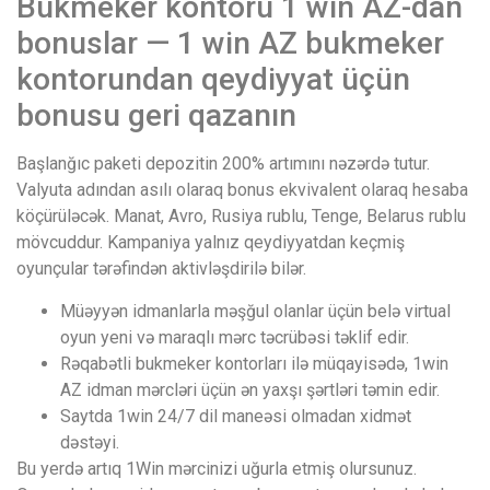
Bukmeker kontoru 1 win AZ-dan
bonuslar — 1 win AZ bukmeker
kontorundan qeydiyyat üçün
bonusu geri qazanın
Başlanğıc paketi depozitin 200% artımını nəzərdə tutur.
Valyuta adından asılı olaraq bonus ekvivalent olaraq hesaba
köçürüləcək. Manat, Avro, Rusiya rublu, Tenge, Belarus rublu
mövcuddur. Kampaniya yalnız qeydiyyatdan keçmiş
oyunçular tərəfindən aktivləşdirilə bilər.
Müəyyən idmanlarla məşğul olanlar üçün belə virtual
oyun yeni və maraqlı mərc təcrübəsi təklif edir.
Rəqabətli bukmeker kontorları ilə müqayisədə, 1win
AZ idman mərcləri üçün ən yaxşı şərtləri təmin edir.
Saytda 1win 24/7 dil maneəsi olmadan xidmət
dəstəyi.
Bu yerdə artıq 1Win mərcinizi uğurla etmiş olursunuz.