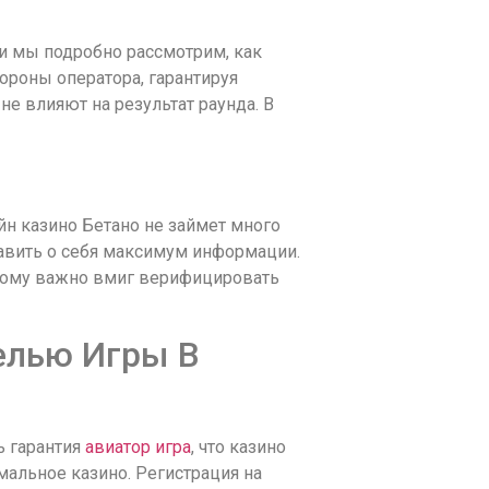
ии мы подробно рассмотрим, как
тороны оператора, гарантируя
не влияют на результат раунда. В
йн казино Бетано не займет много
тавить о себя максимум информации.
торому важно вмиг верифицировать
Целью Игры В
ь гарантия
авиатор игра
, что казино
рмальное казино. Регистрация на