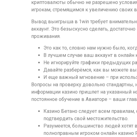
криптовалюты обычно не разрешено условиям
игрокам, стремящимся к увеличению своих 
Вывод выигрыша в 1win требует внимательно
аккаунт. Это безыскусно сделать, достаточ
проживания.
Это как то, словно нам нужно было, ког
В лучшем случае ваш аккаунт в онлайн 
Не игнорируйте графики предыдущих р
Давайте разберёмся, как вы можете выв
И еще важный мгновение – при͏ исполь
Вопросы на проверку довольно стандартны, 
информации казино пришлет на указанный но
постоянное обучение в Авиаторе – ваши гла
Казино Бетано следует всем правилам,
подтвердить свой местожительство.
Разумеется, большинство людей хотят 
полноправным игроком онлайн казино P