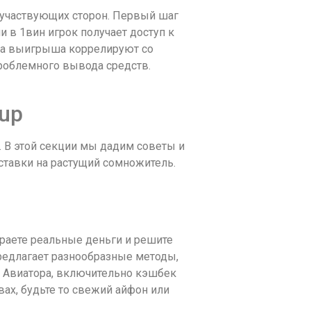
 участвующих сторон. Первый шаг
и в 1вин игрок получает доступ к
ода выигрыша коррелируют со
проблемного вывода средств.
up
и. В этой секции мы дадим советы и
 ставки на растущий сомножитель.
граете реальные деньги и решите
предлагает разнообразные методы,
в Авиатора, включительно кэшбек
вах, будьте то свежий айфон или