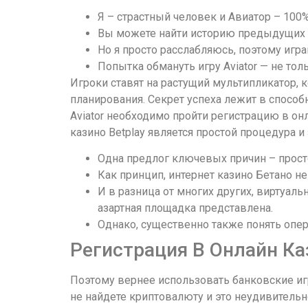
Я – страстный человек и Авиатор – 100
Вы можете найти историю предыдущих 
Но я просто расслабляюсь, поэтому игра
Попытка обмануть игру Aviator — не тол
Игроки ставят на растущий мультипликатор,
планирования. Секрет успеха лежит в спосо
Aviator необходимо пройти регистрацию в онл
казино Betplay является простой процедура и 
Одна предлог ключевых причин – прост
Как принцип, интернет казино Бетано н
И в разница от многих других, виртуаль
азартная площадка представлена.
Однако, существенно также понять оп
Регистрация В Онлайн Каз
Поэтому вернее использовать банковские иг
не найдете криптовалюту и это неудивительн