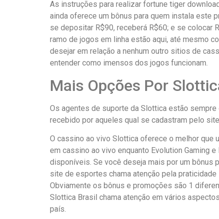
As instruções para realizar fortune tiger download
ainda oferece um bônus para quem instala este pr
se depositar R$90, receberá R$60; e se colocar
ramo de jogos em linha estão aqui, até mesmo co
desejar em relação a nenhum outro sitios de cas
entender como imensos dos jogos funcionam.
Mais Opções Por Slotti
Os agentes de suporte da Slottica estão sempre
recebido por aqueles qual se cadastram pelo sit
O cassino ao vivo Slottica oferece o melhor que
em cassino ao vivo enquanto Evolution Gaming e 
disponíveis. Se você deseja mais por um bônus pa
site de esportes chama atenção pela praticidad
Obviamente os bônus e promoções são 1 diferen
Slottica Brasil chama atenção em vários aspecto
país.