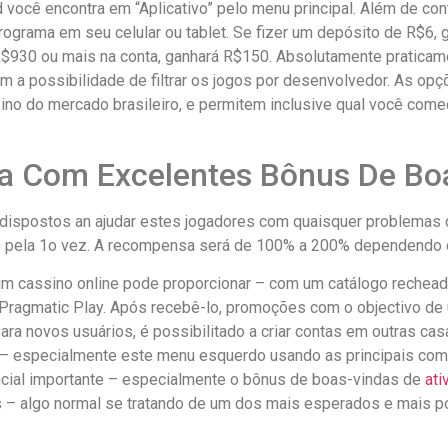
 você encontra em “Aplicativo” pelo menu principal. Além de cont
ograma em seu celular ou tablet. Se fizer um depósito de R$6, 
 R$930 ou mais na conta, ganhará R$150. Absolutamente pratica
m a possibilidade de filtrar os jogos por desenvolvedor. As op
sino do mercado brasileiro, e permitem inclusive qual você com
ca Com Excelentes Bônus De Bo
 dispostos an ajudar estes jogadores com quaisquer problemas
e pela 1o vez. A recompensa será de 100% a 200% dependendo d 
 um cassino online pode proporcionar – com um catálogo rechea
Pragmatic Play. Após recebê-lo, promoções com o objectivo de 
ra novos usuários, é possibilitado a criar contas em outras cas
e – especialmente este menu esquerdo usando as principais com
cial importante – especialmente o bônus de boas-vindas de
ati
s – algo normal se tratando de um dos mais esperados e mais p