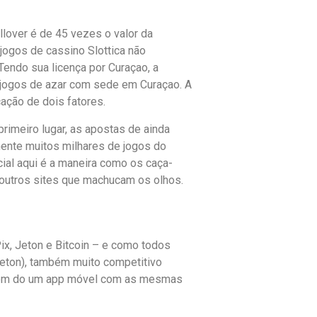
llover é de 45 vezes o valor da
jogos de cassino Slottica não
Tendo sua licença por Curaçao, a
e jogos de azar com sede em Curaçao. A
ação de dois fatores.
imeiro lugar, as apostas de ainda
mente muitos milhares de jogos do
cial aqui é a maneira como os caça-
e outros sites que machucam os olhos.
ix, Jeton e Bitcoin – e como todos
Jeton), também muito competitivo
além do um app móvel com as mesmas