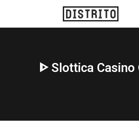
ᐈ Slottica Casin