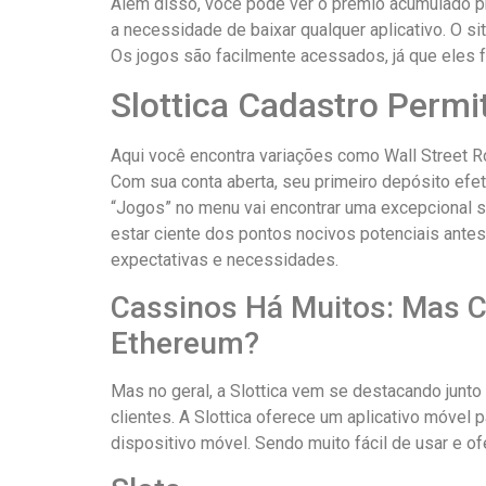
Além disso, você pode ver o prêmio acumulado p
a necessidade de baixar qualquer aplicativo. O s
Os jogos são facilmente acessados, já que eles 
Slottica Cadastro Perm
Aqui você encontra variações como Wall Street Ro
Com sua conta aberta, seu primeiro depósito efet
“Jogos” no menu vai encontrar uma excepcional s
estar ciente dos pontos nocivos potenciais ante
expectativas e necessidades.
Cassinos Há Muitos: Mas 
Ethereum?
Mas no geral, a Slottica vem se destacando junt
clientes. A Slottica oferece um aplicativo móvel 
dispositivo móvel. Sendo muito fácil de usar e o