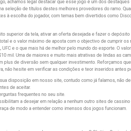
go, achamos legal destacar que esse jogo é um dos destaques d
ima seleção de títulos destes melhores provedores do ramo. Qu
ntes à escolha do jogador, com temas bem divertidos como Disco
to superior da tela, ativar an oferta desejada e fazer o depósit
total e o valor máximo de aposta com o objectivo de cumprir os r
L, UFC e o que mais há de melhor pelo mundo do esporte. O valo
0 mil. Uma de maiores e muito mais atrativas de lindas as ca
um plus de diversão sem qualquer investimento. Reforçamos que
 não hesite em verificar as condições e teor inseridos antes po
 sua disposição em nosso site, contudo como já falamos, não de
ntes de aceitar.
rguntas frequentes no seu site.
sibilitam a desejar em relação a nenhum outro sites de cassino
graça de modo a entender como imensos dos jogos funcionam.