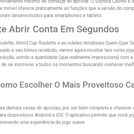
reviamente mesmo de começar an apostar. O Slottica Casino é d
ite móvel oferece praticamente as funções que a versão do compu
foram desenvolvidos para smartphones e tablets.
ite Abrir Conta Em Segundos
ulette, World Cup Roulette e as roletas temáticas Quem Quer Se
uado e seu bônus recebido, vamos agora mostrar tais como jogar
eleção, unindo a quantidade (que realmente impressiona) com a 
s de se inscrever, a todos os momentos buscando conhecer mel
Como Escolher O Mais Proveitoso 
o as demais casas do apostas, por ser bem completa e oferecer
para dispositivos Android e iOS. O aplicativo permite que você j
ferecendo uma experiência de jogo suave.