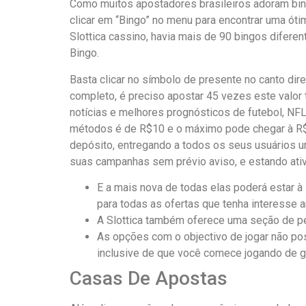
Como muitos apostadores brasileiros adoram bin
clicar em “Bingo” no menu para encontrar uma ót
Slottica cassino, havia mais de 90 bingos difere
Bingo.
Basta clicar no símbolo de presente no canto direi
completo, é preciso apostar 45 vezes este valor 
notícias e melhores prognósticos de futebol, NF
métodos é de R$10 e o máximo pode chegar à R$1
depósito, entregando a todos os seus usuários 
suas campanhas sem prévio aviso, e estando ativa,
E a mais nova de todas elas poderá estar à
para todas as ofertas que tenha interesse a
A Slottica também oferece uma seção de pe
As opções com o objectivo de jogar não pos
inclusive de que você comece jogando de 
Casas De Apostas